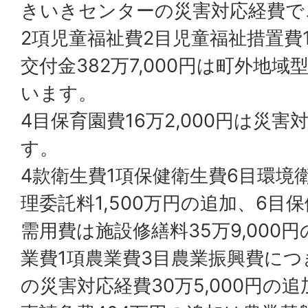
きいきセンターの災害対応経費で
2項児童福祉費2目児童福祉措置費
交付金382万7,000円は町外地
います。
4目保育園費16万2,000円は災
す。
4款衛生費1項保健衛生費6目環境
理委託料1,500万円の追加、6目
需用費は施設修繕料35万9,000
業費1項農業費3目農業振興費に
の災害対応経費30万5,000円の追