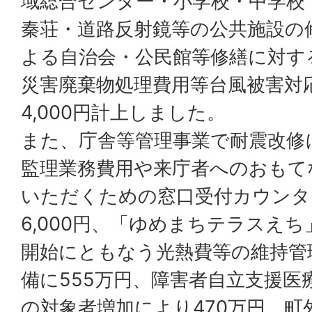
域総合センター・小学校・中学校
秦荘・道路反射鏡等の公共施設の
よる自治会・公民館等修繕に対す
災害廃棄物処理費用等台風被害対応
4,000円計上しました。
また、庁舎等管理事業で耐震改修
監理業務費用や来庁者へのおもて
いただくための窓口受付カウンター
6,000円、「ゆめまちテラスえ
開始にともなう光熱費等の維持管
備に555万円、障害者自立支援医
の対象者増加により470万円、町