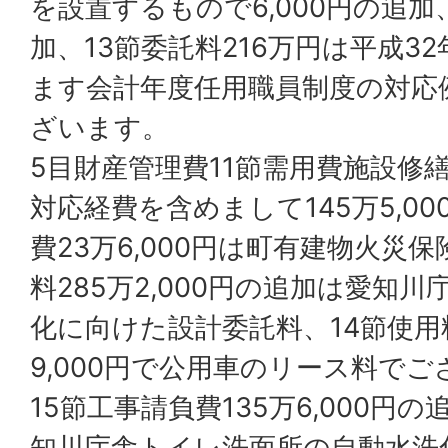
を設置するもので6,000円の追加
加、13節委託料216万円は平成3
ます会計年度任用職員制度の対応
ざいます。
5目財産管理費11節需用費施設修
対応経費を含めまして145万5,00
費23万6,000円は町有建物火災
料285万2,000円の追加は愛知川
化に向けた設計委託料、14節使用
9,000円で公用車のリース料で
15節工事請負費135万6,000円
知川庁舎トイレ洗面所の自動水洗