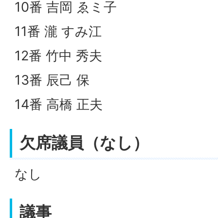
10番 吉岡 ゑミ子
11番 瀧 すみ江
12番 竹中 秀夫
13番 辰己 保
14番 高橋 正夫
欠席議員（なし）
なし
議事