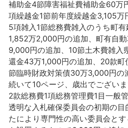
補助金4節障害福祉費補助金60万
項繰越金1節前年度繰越金3,105
5項雑入1節総務費雑入のうち町
1,852万2,000円の追加、町有
9,000円の追加、10節土木費雑
還金43万1,000円の追加、20款
節臨時財政対策債30万3,000円
続いて10ページ、歳出でござい
2款総務費1項総務管理費1目一般
透明な入札確保委員会の初期の目
たにより専門性の高い委員会とす