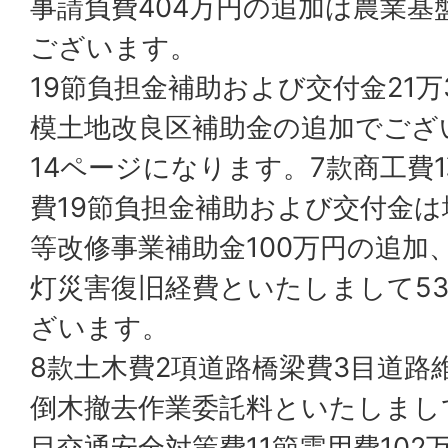
事請負費404万円の追加は農業基
ございます。
19節負担金補助および交付金21万
模土地改良区補助金の追加でござ
14ページになります。7款商工費
費19節負担金補助および交付金
等改修事業補助金100万円の追加
灯災害復旧経費といたしまして53万
ざいます。
8款土木費2項道路橋梁費3目道路
倒木撤去作業委託料といたしまして
目交通安全対策費11節需用費102万