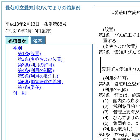
愛荘町立愛知川びんてまりの館条例
○愛荘町立愛
平成18年2月13日 条例第88号
(設置)
(平成18年2月13日施行)
第1条
びん細工て
置する。
条項目次
沿革
(名称および位置)
本則
第2条
愛知川びん
第1条
(設置)
第2条
(名称および位置)
第3条
(利用の許可)
愛荘町立愛知川び
第4条
(利用の制限)
第5条
(利用の取消し)
(利用の許可)
第6条
(損害賠償の義務)
第3条
愛荘町立愛
第7条
(委任)
(利用の制限)
付 則
第4条
館長は、施
(1)
館内の秩序を
(2)
営利を目的と
(3)
管理上支障が
(4)
びんてまりの
(5)
集団的に、ま
(利用の取消し)
第5条
館長は、施