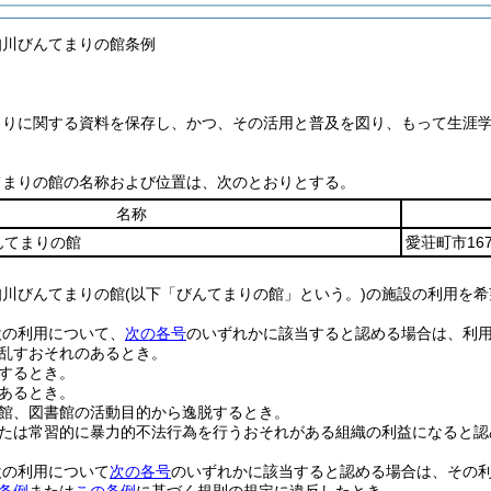
知川びんてまりの館条例
まりに関する資料を保存し、かつ、その活用と普及を図り、もって生涯
てまりの館の名称および位置は、次のとおりとする。
名称
んてまりの館
愛荘町市16
知川びんてまりの館
(以下「びんてまりの館」という。)
の施設の利用を希
設の利用について、
次の各号
のいずれかに該当すると認める場合は、利
乱すおそれのあるとき。
するとき。
あるとき。
館、図書館の活動目的から逸脱するとき。
たは常習的に暴力的不法行為を行うおそれがある組織の利益になると認
設の利用について
次の各号
のいずれかに該当すると認める場合は、その