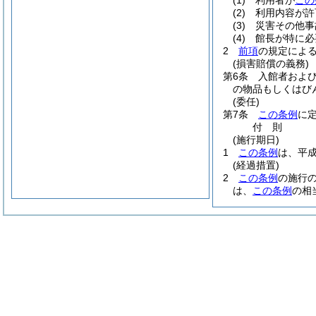
(1)
利用者が
この
(2)
利用内容が許
(3)
災害その他事
(4)
館長が特に必
2
前項
の規定によ
(損害賠償の義務)
第6条
入館者およ
の物品もしくはび
(委任)
第7条
この条例
に
付
則
(施行期日)
1
この条例
は、平成
(経過措置)
2
この条例
の施行
は、
この条例
の相