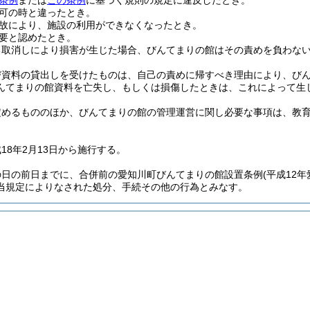
条例
または
この条例
に基づく規則の規定に違反したとき。
可の時と違ったとき。
故により、施設の利用ができなくなったとき。
要と認めたとき。
る取消しにより損害が生じた場合、びんてまりの館はその責めを負わな
び資料の貸出しを受けたものは、自己の責めに帰すべき理由により、び
んてまりの館資料を亡失し、もしくは損傷したときは、これによって生
定めるもののほか、びんてまりの館の管理運営に関し必要な事項は、教
18年2月13日から施行する。
の日の前日までに、合併前の愛知川町びんてまりの館設置条例
(平成12
当規定によりなされた処分、手続その他の行為とみなす。