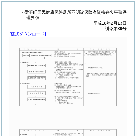
○愛荘町国民健康保険居所不明被保険者資格喪失事務処
理要領
平成18年2月13日
訓令第39号
[様式ダウンロード]