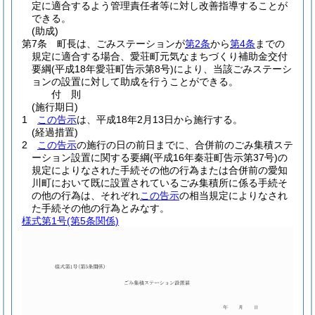
定に適合するよう管理責任者等に対し改善指導することが
できる。
(助成)
第7条
町長は、ごみステーションが
第2条
から
第4条
までの
規定に適合する場合、愛荘町元気なまちづくり補助金交付
要綱
(平成18年愛荘町告示第8号)
により、当該ごみステーシ
ョンの設置に対して助成を行うことができる。
付
則
(施行期日)
1
この告示
は、平成18年2月13日から施行する。
(経過措置)
2
この告示
の施行の日の前日までに、合併前のごみ集積ステ
ーション設置に関する要綱
(平成16年秦荘町告示第37号)
の
規定によりなされた手続その他の行為または合併前の愛知
川町において既に設置されているごみ集積所に係る手続そ
の他の行為は、それぞれ
この告示
の相当規定によりなされ
た手続その他の行為とみなす。
様式第1号
(第5条関係)