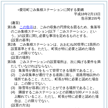
○愛荘町ごみ集積ステーションに関する要綱
平成18年2月13日
告示第155号
(趣旨)
第1条
この告示
は、ごみの収集の円滑化を図るため、集落等
のごみ集積ステーション
(以下「ごみステーション」とい
う。)
の設置に関し必要な事項を定めるものとする。
(設置の基準)
第2条
ごみ集積ステーションは、おおむね30世帯に1箇所の
設置基準とする。
ただし、町長が特に必要と認めた場合
は、この限りでない。
(設置の場所)
第3条
ごみステーションの設置場所は、次に掲げる要件を満
たしていなければならない。
(1)
集落等が責任をもって管理できる場所であること。
(2)
ごみ収集車が通行できる道路に面し、道路用地以外の
場所であること。
ただし、町長が特に必要と認めた場合
は、この限りでない。
(3)
除雪等が容易に行うことができる場所であること。
(4)
隣接するごみステーションとの距離が100メートル以
上離れていること。
ただし、町長が特に必要と認めた場
合は、この限りでない。
(設置の方法)