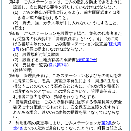
第4条
ごみステーションは、ごみの散乱を防止できるように
設置し、次に掲げる要件を満たしていなければならない。
(1)
ごみの搬出が円滑に行えるよう、前方開閉式または引
き違い式の扉を設けること。
(2)
野犬、猫、カラス等が中に入れないようにすること。
(届出)
第5条
ごみステーションを設置する場合、集落の代表者また
は受益者の代表
(以下「管理責任者」という。)
は、次に掲
げる書類を添付の上、ごみ集積ステーション設置届
(
様式第
1号
)
を町長に提出しなければならない。
(1)
設置場所付近見取図
(2)
設置する土地所有者の承諾書
(
様式第2号
)
(3)
受益者一覧表
(
様式第3号
)
(維持管理)
第6条
管理責任者は、ごみステーションおよびその周辺を常
に清潔に保ち、悪臭、病害虫等発生により、周辺の生活を
損なうことのないよう努めるとともに、その対策を積極的
に講ずるものとする。
この場合において、管理責任者は、
利用者に協力を求め、指導を行うものとする。
2
管理責任者は、ごみの収集作業に従事する作業員等の安全
確保に十分配慮するものとし、安全保安上支障を来すおそ
れがある場合、速やかに改善の措置を講じなくてはならな
い。
3
利用形態の変更等により、ごみステーションが
第2条
から
第4条
までの規定に適合しなくなったときは、町長は該当規