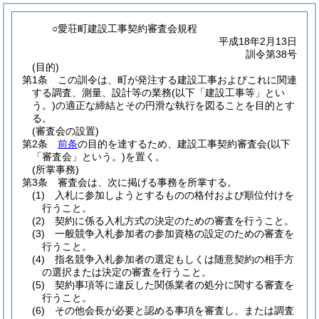
○愛荘町建設工事契約審査会規程
平成18年2月13日
訓令第38号
(目的)
第1条
この訓令は、町が発注する建設工事およびこれに関連
する調査、測量、設計等の業務
(以下「建設工事等」とい
う。)
の適正な締結とその円滑な執行を図ることを目的とす
る。
(審査会の設置)
第2条
前条
の目的を達するため、建設工事契約審査会
(以下
「審査会」という。)
を置く。
(所掌事務)
第3条
審査会は、次に掲げる事務を所掌する。
(1)
入札に参加しようとするものの格付および順位付けを
行うこと。
(2)
契約に係る入札方式の決定のための審査を行うこと。
(3)
一般競争入札参加者の参加資格の設定のための審査を
行うこと。
(4)
指名競争入札参加者の選定もしくは随意契約の相手方
の選択または決定の審査を行うこと。
(5)
契約事項等に違反した関係業者の処分に関する審査を
行うこと。
(6)
その他会長が必要と認める事項を審査し、または調査