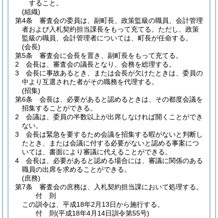
すること。
(組織)
第4条
審査会の委員は、副町長、政策監級の職員、会計管理
者および入札契約担当課長をもって充てる。
ただし、政策
監級の職員、会計管理者については、町長が任命する。
(会長)
第5条
審査会に会長を置き、副町長をもって充てる。
2
会長は、審査会の議長となり、会務を総理する。
3
会長に事故あるとき、または会長が欠けたときは、委員の
中より互選された者がその職務を代理する。
(招集)
第6条
会長は、必要があると認めるときは、その都度会議を
招集することができる。
2
会議は、委員の半数以上が出席しなければ開くことができ
ない。
3
会長は緊急を要するため会議を招集する暇がないと判断し
たとき、または会議に付する必要がないと認める事案につ
いては、書面により審議に代えることができる。
4
会長は、必要があると認める場合には、審議に関係のある
職員の出席を求めることができる。
(庶務)
第7条
審査会の庶務は、入札契約担当課において処理する。
付
則
この訓令は、平成18年2月13日から施行する。
付
則
(平成18年4月14日
訓令第55号)