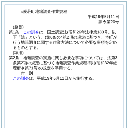
○愛荘町地籍調査作業規程
平成19年5月11日
訓令第20号
(趣旨)
第1条
この訓令
は、国土調査法
(昭和26年法律第180号。以
下「法」という。)
第6条の4第2項の規定に基づき、本町が
行う地籍調査に関する作業方法について必要な事項を定め
るものとする。
(準用)
第2条
地籍調査の実施に関し必要な事項については、法第3
条第2項の規定に基づく地籍調査作業規程準則
(昭和32年総
理府令第71号)
の規定を準用する。
付
則
この訓令
は、平成19年5月11日から施行する。