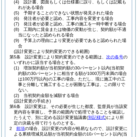
(4)
設計書、図面もしくは仕様書に誤り、もしくは記載も
れがある場合
(5)
予期することのできない状態が発見された場合
(6)
発注者が必要と認め、工事内容を変更する場合
(7)
発注者が必要と認め、工事の施工を一時中断する場合
(8)
工期内に賃金または物価の変動が生じ、契約額が不適
当になったと認められる場合
(9)
予算上の理由により変更が必要であると認められた場
合
(設計変更により契約変更のできる範囲)
第5条
設計変更により契約変更のできる範囲は、
次の各号
の
いずれかに該当する場合とする。
(1)
増加契約額が当初契約額の30パーセント以内
(当初契
約額の30パーセントに相当する額が1000万円未満の場合
は100万円以内)
の工事の場合。
ただし、現に施工中の工
事と分離して施工することが困難な工事は、この限りで
ない。
(2)
当初契約金額を減額する場合
(設計変更の手続き)
第6条
設計変更は、その必要が生じた都度、監督員が当該変
更内容を掌握し、予算の範囲内で処理できることを確認し
たうえで、別に定める設計変更協議書
(
別記様式
)
により所
定の決裁を得て行うものとする。
2
前項
の場合、設計変更の内容が軽易なもので、設計変更に
よる累積増減見込額が当初契約金額の10パーセント以内
(当