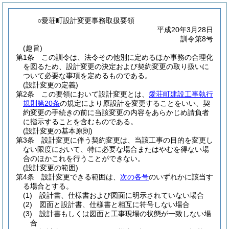
○愛荘町設計変更事務取扱要領
平成20年3月28日
訓令第8号
(趣旨)
第1条
この訓令は、法令その他別に定めるほか事務の合理化
を図るため、設計変更の決定および契約変更の取り扱いに
ついて必要な事項を定めるものである。
(設計変更の定義)
第2条
この要領において設計変更とは、
愛荘町建設工事執行
規則第20条
の規定により原設計を変更することをいい、契
約変更の手続きの前に当該変更の内容をあらかじめ請負者
に指示することを含むものである。
(設計変更の基本原則)
第3条
設計変更に伴う契約変更は、当該工事の目的を変更し
ない限度において、特に必要な場合またはやむを得ない場
合のほかこれを行うことができない。
(設計変更の範囲)
第4条
設計変更できる範囲は、
次の各号
のいずれかに該当す
る場合とする。
(1)
設計書、仕様書および図面に明示されていない場合
(2)
図面と設計書、仕様書と相互に符号しない場合
(3)
設計書もしくは図面と工事現場の状態が一致しない場
合