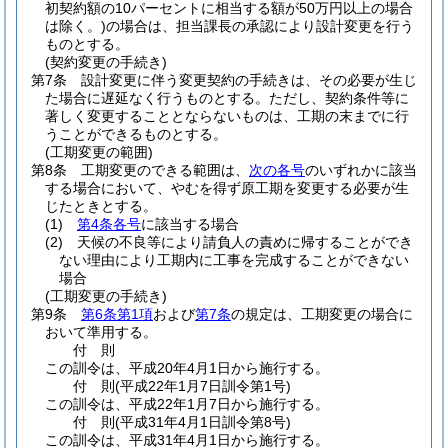
初契約額の10パーセントに相当する額が50万円以上の場合
は除く。)
の場合は、担当課長の承認により設計変更を行う
ものとする。
(契約変更の手続き)
第7条
設計変更に伴う変更契約の手続きは、その必要が生じ
た場合に遅延なく行うものとする。
ただし、契約条件等に
著しく変更することとならないものは、工期の末までに行
うことができるものとする。
(工期変更の範囲)
第8条
工期変更のできる範囲は、
次の各号
のいずれかに該当
する場合において、やむを得ず原工期を変更する必要が生
じたときとする。
(1)
第4条各号
に該当する場合
(2)
天候の不良等により請負人の責めに帰することができ
ない理由により工期内に工事を完成することができない
場合
(工期変更の手続き)
第9条
第6条第1項
および
第7条
の規定は、工期変更の場合に
おいて準用する。
付
則
この訓令は、平成20年4月1日から施行する。
付
則
(平成22年1月7日
訓令第1号)
この訓令は、平成22年1月7日から施行する。
付
則
(平成31年4月1日
訓令第8号)
この訓令は、平成31年4月1日から施行する。