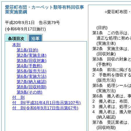
愛荘町布団・カーペット類等有料回収事
業実施要綱
○愛荘町布団
平成20年9月1日 告示第79号
(目的)
(令和6年9月17日施行)
第1条
この告示は
適正な処理に努め
条項目次
沿革
(実施主体)
本則
第2条
実施主体は
第1条
(目的)
(回収対象)
第2条
(実施主体)
第3条
回収の対象
第3条
(回収対象)
(手数料)
第4条
(手数料)
第4条
前項に掲げ
第5条
(販売方法)
2
手数料を徴収す
第6条
(実施方法)
(販売方法)
第7条
(納入確認)
第5条
処理シール
第8条
(回収時期)
(実施方法)
第9条
(その他)
第6条
搬入者は、
付 則
2
搬入者は、布団、
付 則
(平成31年4月1日告示第107号)
3
搬入者は、処理
付 則
(令和6年9月17日告示第67号)
4
搬入者は、搬入
(納入確認)
第7条
受託業者は
(回収時期)