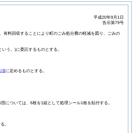
平成20年9月1日
告示第79号
、有料回収することにより町のごみ処分費の軽減を図り、ごみの
という。)
に委託するものとする。
1項
に定めるものとする。
布団については、6枚を1組として処理シール1枚を貼付する。
する。