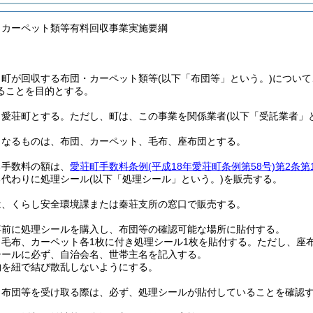
・カーペット類等有料回収事業実施要綱
、町が回収する布団・カーペット類等
(以下「布団等」という。)
について
ることを目的とする。
、愛荘町とする。
ただし、町は、この事業を関係業者
(以下「受託業者」
となるものは、布団、カーペット、毛布、座布団とする。
る手数料の額は、
愛荘町手数料条例
(平成18年愛荘町条例第58号)
第2条第
る代わりに処理シール
(以下「処理シール」という。)
を販売する。
は、くらし安全環境課または秦荘支所の窓口で販売する。
事前に処理シールを購入し、布団等の確認可能な場所に貼付する。
毛布、カーペット各1枚に付き処理シール1枚を貼付する。
ただし、座
シールに必ず、自治会名、世帯主名を記入する。
物を紐で結び散乱しないようにする。
、布団等を受け取る際は、必ず、処理シールが貼付していることを確認