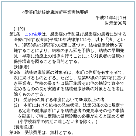
○愛荘町結核健康診断事業実施要綱
平成21年4月1日
告示第96号
(目的)
第1条
この告示
は、感染症の予防及び感染症の患者に対する
医療に関する法律
(平成10年法律第114号。以下「法」とい
う。)
第53条の2第3項の規定に基づき、結核健康診断を実
施することにより、結核のまん延を予防し、結核の早期発
見・早期に治療上の指導を行うことにより対象者の健康の
保持増進を図ることを目的とする。
(対象者)
第2条
結核健康診断の対象者は、本町に住所を有する者で、
次に掲げるものとする。
ただし、法第53条の2第1項に基づ
き事業者、学校の長または矯正施設その他の施設で政令で
定めるものの長が実施する結核健康診断の対象となる者は
除くものとする。
(1)
受診日の属する年度において65歳以上の者
(2)
本町における結核の発生状況、法第53条の2に規定す
る定期の健康診断による結核患者の発見率その他の事情
を勘案して特に定期の健康診断の必要があると認める者
(小学校就学の始期に達しない者を除く。)
(費用負担)
第3条
受診費用は、無料とする。