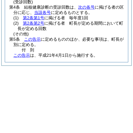
(受診回数)
第4条
結核健康診断の受診回数は、
次の各号
に掲げる者の区
分に応じ、
当該各号
に定めるものとする。
(1)
第2条第1号
に掲げる者 毎年度1回
(2)
第2条第2号
に掲げる者 町長が定める期間において町
長が定める回数
(その他)
第5条
この告示
に定めるもののほか、必要な事項は、町長が
別に定める。
付
則
この告示
は、平成21年4月1日から施行する。