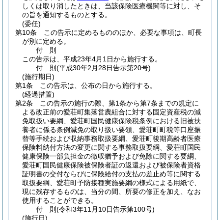
しくは取り消したときは、当該保険医療機関等に対し、そ
の旨を通知するものとする。
(委任)
第10条
この告示に定めるもののほか、必要な事項は、町長
が別に定める。
付
則
この告示は、平成23年4月1日から施行する。
付
則
(平成30年2月28日
告示第20号)
(施行期日)
第1条
この告示は、公布の日から施行する。
(経過措置)
第2条
この告示の施行の際、第1条から第7条までの規定に
よる改正前の愛荘町集落営農組合に対する固定資産税の減
免取扱い要綱、愛荘町国民健康保険税条例における旧被扶
養者に係る条例減免の取り扱い要領、愛荘町町税等口座振
替等手続および収納事務取扱要綱、愛荘町後期高齢者医療
保険料納付方法の変更に関する事務取扱要綱、愛荘町国民
健康保険一部負担金の徴収猶予および免除に関する要綱、
愛荘町国民健康保険被保険者証の返還および被保険者資格
証明書の交付ならびに保険給付の支払の差止め等に関する
取扱要綱、愛荘町予防接種実施要綱の様式による用紙で、
現に残存するものは、当分の間、所要の修正を加え、なお
使用することができる。
付
則
(令和3年11月10日
告示第100号)
(施行日)