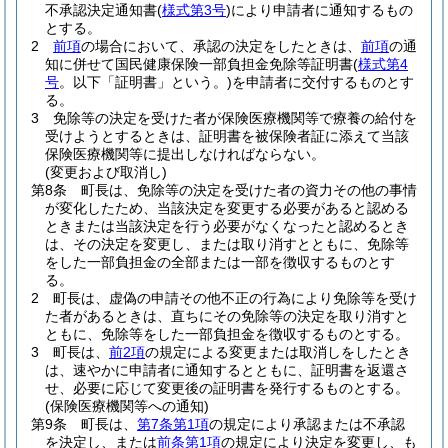
不承認決定通知書
(
様式第3号
)
により申請者に通知するもの
とする。
2
前項
の場合において、承認の決定をしたときは、
前項
の通
知に併せて国民健康保険一部負担金免除等証明書
(
様式第4
号
。以下「証明書」という。)
を申請者に交付するものとす
る。
3
免除等の決定を受けた者が保険医療機関等で療養の給付を
受けようとするときは、証明書を被保険者証に添えて当該
保険医療機関等に提出しなければならない。
(変更および取消し)
第8条
町長は、免除等の決定を受けた者の資力その他の事情
が変化したため、当該決定を変更する必要があると認める
ときまたは当該決定を行う必要がなくなったと認めるとき
は、その決定を変更し、または取り消すとともに、免除等
をした一部負担金の全部または一部を徴収するものとす
る。
2
町長は、虚偽の申請その他不正の行為により免除等を受け
た者があるときは、直ちにその免除等の決定を取り消すと
ともに、免除等をした一部負担金を徴収するものとする。
3
町長は、
前2項
の規定による変更または取消しをしたとき
は、速やかに申請者に通知するとともに、証明書を返還さ
せ、必要に応じて変更後の証明書を発行するものとする。
(保険医療機関等への通知)
第9条
町長は、
第7条第1項
の規定により承認または不承認
を決定し、または
前条第1項
の規定により決定を変更し、も