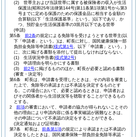
(2)
世帯主および当該世帯に属する被保険者の収入が生活
保護法
(昭和25年法律第144号)
第11条第1項第1号から第3
号までに定める保護のための保護金品に相当する金額の
合算額
(以下「生活保護基準」という。)
以下であり、か
つ、預貯金が生活保護基準の3箇月以下である世帯
(申請)
第5条
前2条
の規定による免除等を受けようとする世帯主
(以
下「申請者」という。)
は、町長に対し、国民健康保険一部
負担金免除等申請書
(
様式第1号
。以下「申請書」という。)
に、次に掲げる書類を添付して提出しなければならない。
(1)
生活状況申告書
(
様式第2号
)
(2)
申請理由を明らかにする書類
(3)
前2号
に掲げるもののほか、町長が必要と認める書類
(審査・決定等)
第6条
町長は、申請書を受理したときは、その内容を審査し
た上で、免除等の承認または不承認を決定するものとす
る。
この場合において、必要と認めるときは、申請者およ
びその関係者から生活状況等を聴取することができるもの
とする。
2
前項
の審査において、申請者の協力が得られないことその
他の理由により申請内容に係る事実確認が困難なときは、
その申請について不承認の決定をすることができる。
(決定通知および証明書)
第7条
町長は、
前条第1項
の規定により承認または不承認の
決定をしたときは、国民健康保険一部負担金免除等承認・