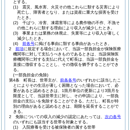
とする。
(1)
震災、風水害、火災その他これらに類する災害により
死亡し、障害者となり、または資産に重大な損害を受け
たとき。
(2)
干ばつ、冷害、凍霜害等による農作物の不作、不漁そ
の他これらに類する理由により収入が減少したとき。
(3)
事業または業務の休廃止、失業等により収入が著しく
減少したとき。
(4)
前各号
に掲げる事由に類する事由があったとき。
2
前項
に規定する場合において、当該一部負担金が保険医療
機関等に対して支払うべきものであるときは、当該保険医
療機関等に対する支払に代えて町長は、当該一部負担金を
直接に徴収することとし、その徴収を猶予することができ
る。
(一部負担金の免除)
第4条
町長は、世帯主が、
前条各号
のいずれかに該当したこ
とによりその生活が著しく困難となった場合において、必
要があると認めるときは、1箇月単位の更新により3箇月を
限度として、当該世帯主に対し、その申請により、一部負
担金の支払いを免除することができる。
ただし、町長が特
別の理由があると認めるときは、期限を延長することがで
きる。
2
免除についての収入の減少の認定にあたっては、
次の各号
のいずれにも該当する世帯を対象とする。
(1)
入院療養を受ける被保険者の属する世帯