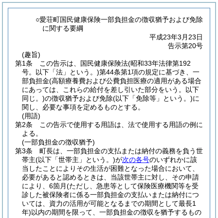
○愛荘町国民健康保険一部負担金の徴収猶予および免除
に関する要綱
平成23年3月23日
告示第20号
(趣旨)
第1条
この告示は、国民健康保険法
(昭和33年法律第192
号。以下「法」という。)
第44条第1項の規定に基づき、一
部負担金
(高額療養費および公費負担医療の適用がある場合
にあっては、これらの給付を差し引いた部分をいう。以下
同じ。)
の徴収猶予および免除
(以下「免除等」という。)
に
関し、必要な事項を定めるものとする。
(用語)
第2条
この告示で使用する用語は、法で使用する用語の例に
よる。
(一部負担金の徴収猶予)
第3条
町長は、一部負担金の支払または納付の義務を負う世
帯主
(以下「世帯主」という。)
が
次の各号
のいずれかに該
当したことによりその生活が困難となった場合において、
必要があると認めるときは、当該世帯主に対し、その申請
により、6箇月
(ただし、急患等として保険医療機関等を受
診した被保険者に係る一部負担金の支払いまたは納付につ
いては、資力の活用が可能となるまでの期間として最長1
年)
以内の期間を限って、一部負担金の徴収を猶予するもの