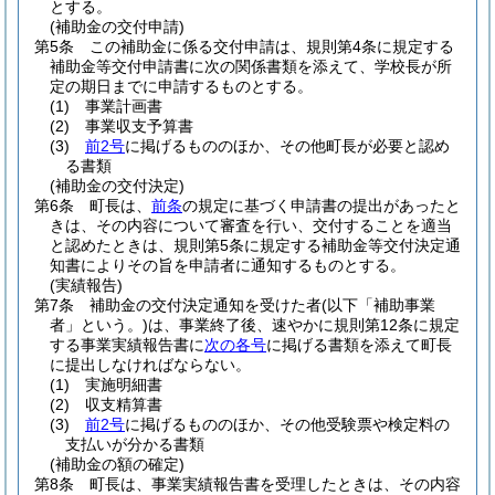
とする。
(補助金の交付申請)
第5条
この補助金に係る交付申請は、規則第4条に規定する
補助金等交付申請書に次の関係書類を添えて、学校長が所
定の期日までに申請するものとする。
(1)
事業計画書
(2)
事業収支予算書
(3)
前2号
に掲げるもののほか、その他町長が必要と認め
る書類
(補助金の交付決定)
第6条
町長は、
前条
の規定に基づく申請書の提出があったと
きは、その内容について審査を行い、交付することを適当
と認めたときは、規則第5条に規定する補助金等交付決定通
知書によりその旨を申請者に通知するものとする。
(実績報告)
第7条
補助金の交付決定通知を受けた者
(以下「補助事業
者」という。)
は、事業終了後、速やかに規則第12条に規定
する事業実績報告書に
次の各号
に掲げる書類を添えて町長
に提出しなければならない。
(1)
実施明細書
(2)
収支精算書
(3)
前2号
に掲げるもののほか、その他受験票や検定料の
支払いが分かる書類
(補助金の額の確定)
第8条
町長は、事業実績報告書を受理したときは、その内容