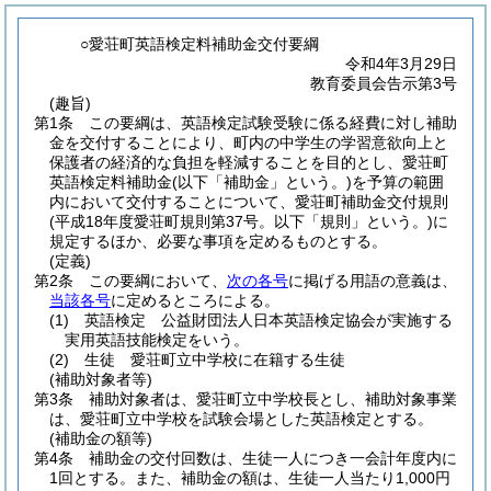
○愛荘町英語検定料補助金交付要綱
令和4年3月29日
教育委員会告示第3号
(趣旨)
第1条
この要綱は、英語検定試験受験に係る経費に対し補助
金を交付することにより、町内の中学生の学習意欲向上と
保護者の経済的な負担を軽減することを目的とし、愛荘町
英語検定料補助金
(以下「補助金」という。)
を予算の範囲
内において交付することについて、愛荘町補助金交付規則
(平成18年度愛荘町規則第37号。以下「規則」という。)
に
規定するほか、必要な事項を定めるものとする。
(定義)
第2条
この要綱において、
次の各号
に掲げる用語の意義は、
当該各号
に定めるところによる。
(1)
英語検定 公益財団法人日本英語検定協会が実施する
実用英語技能検定をいう。
(2)
生徒 愛荘町立中学校に在籍する生徒
(補助対象者等)
第3条
補助対象者は、愛荘町立中学校長とし、補助対象事業
は、愛荘町立中学校を試験会場とした英語検定とする。
(補助金の額等)
第4条
補助金の交付回数は、生徒一人につき一会計年度内に
1回とする。
また、補助金の額は、生徒一人当たり1,000円