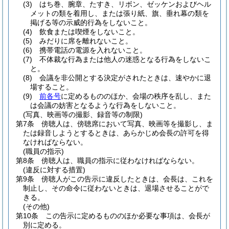
(3)
はち巻、腕章、たすき、リボン、ゼッケンおよびヘル
メットの類を着用し、または張り紙、旗、垂れ幕の類を
掲げる等の示威的行為をしないこと。
(4)
飲食または喫煙をしないこと。
(5)
みだりに席を離れないこと。
(6)
携帯電話の電源を入れないこと。
(7)
不体裁な行為または他人の迷惑となる行為をしないこ
と。
(8)
会議を非公開とする決定がされたときは、速やかに退
場すること。
(9)
前各号
に定めるもののほか、会場の秩序を乱し、また
は会議の妨害となるような行為をしないこと。
(写真、映画等の撮影、録音等の制限)
第7条
傍聴人は、傍聴席において写真、映画等を撮影し、ま
たは録音しようとするときは、あらかじめ会長の許可を得
なければならない。
(職員の指示)
第8条
傍聴人は、職員の指示に従わなければならない。
(違反に対する措置)
第9条
傍聴人がこの告示に違反したときは、会長は、これを
制止し、その命令に従わないときは、退場させることがで
きる。
(その他)
第10条
この告示に定めるもののほか必要な事項は、会長が
別に定める。