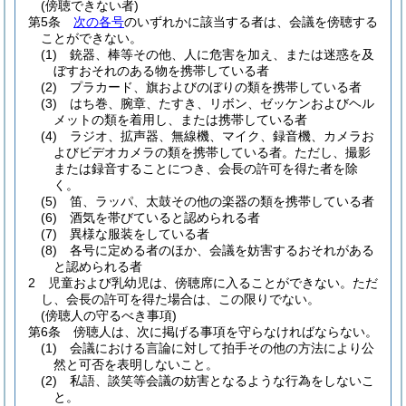
(傍聴できない者)
第5条
次の各号
のいずれかに該当する者は、会議を傍聴する
ことができない。
(1)
銃器、棒等その他、人に危害を加え、または迷惑を及
ぼすおそれのある物を携帯している者
(2)
プラカード、旗およびのぼりの類を携帯している者
(3)
はち巻、腕章、たすき、リボン、ゼッケンおよびヘル
メットの類を着用し、または携帯している者
(4)
ラジオ、拡声器、無線機、マイク、録音機、カメラお
よびビデオカメラの類を携帯している者。
ただし、撮影
または録音することにつき、会長の許可を得た者を除
く。
(5)
笛、ラッパ、太鼓その他の楽器の類を携帯している者
(6)
酒気を帯びていると認められる者
(7)
異様な服装をしている者
(8)
各号に定める者のほか、会議を妨害するおそれがある
と認められる者
2
児童および乳幼児は、傍聴席に入ることができない。
ただ
し、会長の許可を得た場合は、この限りでない。
(傍聴人の守るべき事項)
第6条
傍聴人は、次に掲げる事項を守らなければならない。
(1)
会議における言論に対して拍手その他の方法により公
然と可否を表明しないこと。
(2)
私語、談笑等会議の妨害となるような行為をしないこ
と。