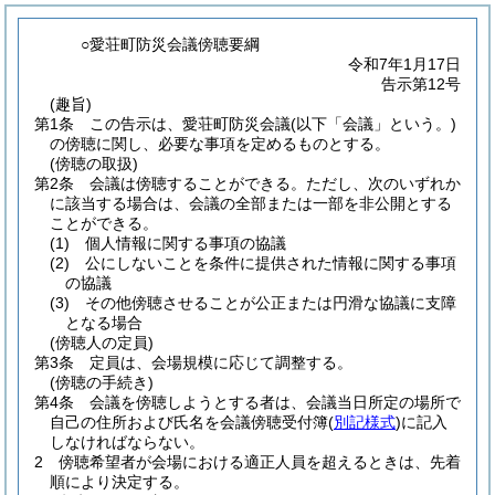
○愛荘町防災会議傍聴要綱
令和7年1月17日
告示第12号
(趣旨)
第1条
この告示は、愛荘町防災会議
(以下「会議」という。)
の傍聴に関し、必要な事項を定めるものとする。
(傍聴の取扱)
第2条
会議は傍聴することができる。
ただし、次のいずれか
に該当する場合は、会議の全部または一部を非公開とする
ことができる。
(1)
個人情報に関する事項の協議
(2)
公にしないことを条件に提供された情報に関する事項
の協議
(3)
その他傍聴させることが公正または円滑な協議に支障
となる場合
(傍聴人の定員)
第3条
定員は、会場規模に応じて調整する。
(傍聴の手続き)
第4条
会議を傍聴しようとする者は、会議当日所定の場所で
自己の住所および氏名を会議傍聴受付簿
(
別記様式
)
に記入
しなければならない。
2
傍聴希望者が会場における適正人員を超えるときは、先着
順により決定する。