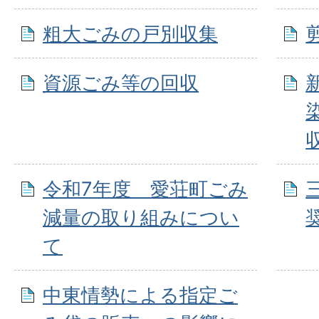
粗大ごみの戸別収集
資源ごみ等の回収
令和7年度 愛荘町ごみ
減量の取り組みについ
て
中東情勢による指定ご