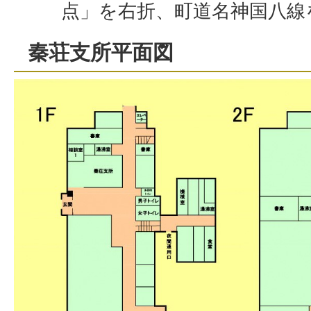
点」を右折、町道名神国八線
秦荘支所平面図