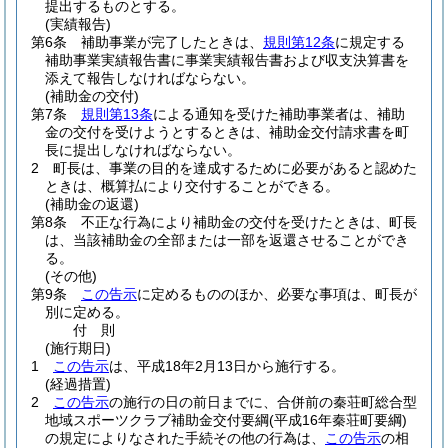
提出するものとする。
(実績報告)
第6条
補助事業が完了したときは、
規則第12条
に規定する
補助事業実績報告書に事業実績報告書および収支決算書を
添えて報告しなければならない。
(補助金の交付)
第7条
規則第13条
による通知を受けた補助事業者は、補助
金の交付を受けようとするときは、補助金交付請求書を町
長に提出しなければならない。
2
町長は、事業の目的を達成するために必要があると認めた
ときは、概算払により交付することができる。
(補助金の返還)
第8条
不正な行為により補助金の交付を受けたときは、町長
は、当該補助金の全部または一部を返還させることができ
る。
(その他)
第9条
この告示
に定めるもののほか、必要な事項は、町長が
別に定める。
付
則
(施行期日)
1
この告示
は、平成18年2月13日から施行する。
(経過措置)
2
この告示
の施行の日の前日までに、合併前の秦荘町総合型
地域スポーツクラブ補助金交付要綱
(平成16年秦荘町要綱)
の規定によりなされた手続その他の行為は、
この告示
の相