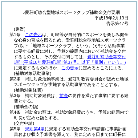
○愛荘町総合型地域スポーツクラブ補助金交付要綱
平成18年2月13日
告示第47号
(趣旨)
第1条
この告示
は、町民等が自発的にスポーツを楽しみ健全
な心身の育成を図るため、愛荘町総合型地域スポーツクラ
ブ
(以下「地域スポーツクラブ」という。)
が行う活動事業
に要する経費に対し、予算の範囲内において補助金を交付
するものとし、その交付に関しては、
愛荘町補助金等交付
規則
(平成18年愛荘町規則第37号。以下「規則」という。)
に規定するもののほか、
この告示
に定めるところによる。
(補助対象活動事業)
第2条
補助対象活動事業は、愛荘町教育委員会が認めた地域
スポーツクラブが実施する活動事業であることとする。
(補助対象経費)
第3条
補助対象経費は、
前条
の要件を満たす事業に要する経
費とする。
(補助金の額)
第4条
補助金の額は、補助対象経費のうち、予算の範囲内で
町長が定めた額とする。
(交付申請)
第5条
規則第4条
に規定する補助金等交付申請書に事業計画
書および収支予算書を添えて、別に定める日までに町長に