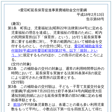
○愛荘町延長保育促進事業費補助金交付要綱
平成18年2月13日
告示第68号
(趣旨)
第1条
町長は、児童福祉法
(昭和22年法律第164号)
に定める
児童福祉の理念を達成し、児童福祉の増進のために、町内
の民間保育所
(以下「保育所」という。)
が行う延長保育事
業に要する経費に対し、予算の範囲内において補助金を交
付するものとし、その交付に関しては、
愛荘町補助金等交
付規則
(平成18年愛荘町規則第37号。以下「規則」とい
う。)
に規定するもののほか、この告示の定めるところによ
る。
(交付の対象)
第2条
この補助金の交付の対象は、通常の利用時間帯以外の
時間において、延長保育を実施する法第35条第4項の規定
により認可された保育所の設置者とする。
(交付額)
第3条
この補助金の交付額は、子ども・子育て支援交付金交
付要綱
(平成28年7月20日付け府子本第474号内閣総理大臣
通知別紙)
別紙における延長保育事業の部3の欄に定める補
助基準額とする。
2
前項
の平均対象児童数とは、各週ごとの最も多い利用児童
数をもって平均し、小数点以下第一位を四捨五入して得た