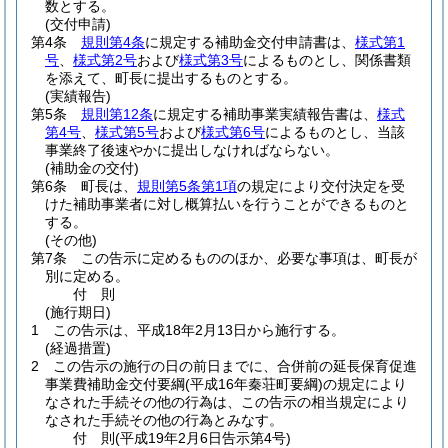
数とする。
(交付申請)
第4条
規則第4条
に規定する補助金交付申請書は、
様式第1
号
、
様式第2号
および
様式第3号
によるものとし、関係書類
を添えて、町長に提出するものとする。
(実績報告)
第5条
規則第12条
に規定する補助事業実績報告書は、
様式
第4号
、
様式第5号
および
様式第6号
によるものとし、当該
事業終了後速やかに提出しなければならない。
(補助金の交付)
第6条
町長は、
規則第5条第1項
の規定により交付決定を受
けた補助事業者に対し概算払いを行うことができるものと
する。
(その他)
第7条
この告示に定めるもののほか、必要な事項は、町長が
別に定める。
付
則
(施行期日)
1
この告示は、平成18年2月13日から施行する。
(経過措置)
2
この告示の施行の日の前日までに、合併前の延長保育促進
事業費補助金交付要綱
(平成16年秦荘町要綱)
の規定により
なされた手続その他の行為は、この告示の相当規定により
なされた手続その他の行為とみなす。
付
則
(平成19年2月6日
告示第4号)