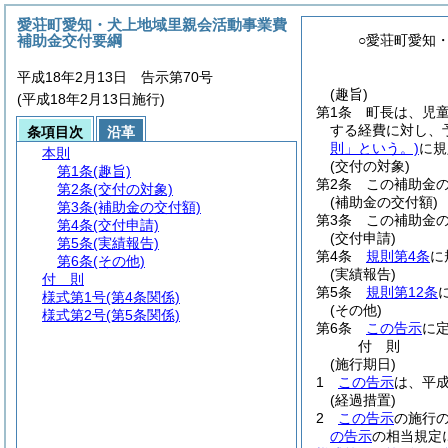
愛荘町愛知・犬上地域里親会活動事業費
補助金交付要綱
○愛荘町愛知
平成18年2月13日 告示第70号
(趣旨)
(平成18年2月13日施行)
第1条
町長は、児
する経費に対し、
条項目次
沿革
則」という。)
に規
本則
(交付の対象)
第1条
(趣旨)
第2条
この補助金
第2条
(交付の対象)
(補助金の交付額)
第3条
(補助金の交付額)
第3条
この補助金
第4条
(交付申請)
(交付申請)
第5条
(実績報告)
第4条
規則第4条
に
第6条
(その他)
(実績報告)
付 則
第5条
規則第12条
様式第1号
(第4条関係)
(その他)
様式第2号
(第5条関係)
第6条
この告示
に
付
則
(施行期日)
1
この告示
は、平成
(経過措置)
2
この告示
の施行
の告示
の相当規定