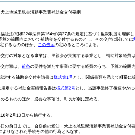
・犬上地域里親会活動事業費補助金交付要綱
童福祉法
(昭和22年法律第164号)
第27条の規定に基づく里親制度を理解
予算の範囲内において補助金を交付するものとし、その交付に関しては
定するもののほか、
この告示
の定めるところによる。
の交付の対象となる事業は、里親会が実施する事業とし、補助対象経費
の交付額は、
前条
の要件を満たす事業に要する経費のうち、予算の範囲
規定する補助金交付申請書は
様式第1号
とし、関係書類を添えて町長に
に規定する補助金実績報告書は
様式第2号
とし、当該事業終了後速やかに
定めるもののほか、必要な事項は、町長が別に定める。
18年2月13日から施行する。
の日の前日までに、合併前の愛知・犬上地域里親活動事業費補助金交付
によりなされた手続その他の行為とみなす。