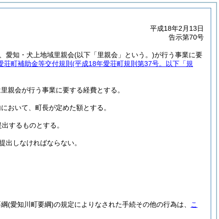
平成18年2月13日
告示第70号
し、愛知・犬上地域里親会
(以下「里親会」という。)
が行う事業に要
愛荘町補助金等交付規則
(平成18年愛荘町規則第37号。以下「規
は里親会が行う事業に要する経費とする。
内において、町長が定めた額とする。
提出するものとする。
提出しなければならない。
要綱
(愛知川町要綱)
の規定によりなされた手続その他の行為は、
こ