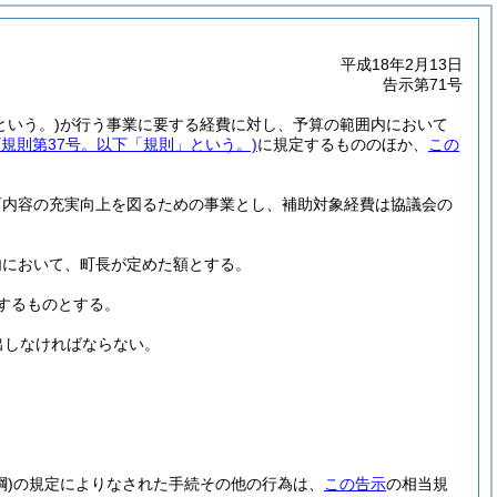
平成18年2月13日
告示第71号
という。)
が行う事業に要する経費に対し、予算の範囲内において
町規則第37号。以下「規則」という。)
に規定するもののほか、
この
育内容の充実向上を図るための事業とし、補助対象経費は協議会の
内において、町長が定めた額とする。
するものとする。
出しなければならない。
綱)
の規定によりなされた手続その他の行為は、
この告示
の相当規