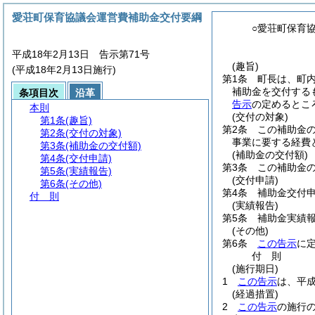
愛荘町保育協議会運営費補助金交付要綱
○愛荘町保育
平成18年2月13日 告示第71号
(趣旨)
(平成18年2月13日施行)
第1条
町長は、町
補助金を交付する
条項目次
沿革
告示
の定めるとこ
本則
(交付の対象)
第1条
(趣旨)
第2条
この補助金
第2条
(交付の対象)
事業に要する経費
第3条
(補助金の交付額)
(補助金の交付額)
第4条
(交付申請)
第3条
この補助金
第5条
(実績報告)
(交付申請)
第6条
(その他)
第4条
補助金交付
付 則
(実績報告)
第5条
補助金実績
(その他)
第6条
この告示
に
付
則
(施行期日)
1
この告示
は、平成
(経過措置)
2
この告示
の施行