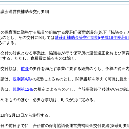
協議会運営費補助金交付要綱
内の保育園に勤務する職員で組織する愛荘町保育協議会
(以下「協議会」
ものとし、その交付に関しては
愛荘町補助金等交付規則
(平成18年愛荘
ろによる。
の交付の対象となる事業は、協議会が行う保育所の運営適正化および保
とする。
ただし、食糧費に係るものは除く。
の交付額は、
前条
の要件を満たす事業に要する経費のうち、予算の範囲
申請は、
規則第4条
の規定によるものとし、関係書類を添えて町長に提出
報告は、
規則第12条
の規定によるものとし、当該事業終了後速やかに提
定めるもののほか、必要な事項は、町長が別に定める。
18年2月13日から施行する。
の日の前日までに、合併前の保育協議会運営費補助金交付要綱
(秦荘町要