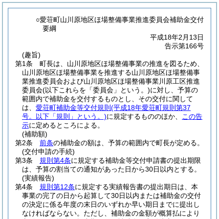
○愛荘町山川原地区ほ場整備事業推進委員会補助金交付
要綱
平成18年2月13日
告示第166号
(趣旨)
第1条
町長は、山川原地区ほ場整備事業の推進を図るため、
山川原地区ほ場整備事業を推進する山川原地区ほ場整備事
業推進委員会および山川原地区ほ場整備事業川原工区推進
委員会
(以下これらを「委員会」という。)
に対し、予算の
範囲内で補助金を交付するものとし、その交付に関して
は、
愛荘町補助金等交付規則
(平成18年愛荘町規則第37
号。以下「規則」という。)
に規定するもののほか、
この告
示
に定めるところによる。
(補助額)
第2条
前条
の補助金の額は、予算の範囲内で町長が定める。
(交付申請の手続)
第3条
規則第4条
に規定する補助金等交付申請書の提出期限
は、予算の割当ての通知があった日から30日以内とする。
(実績報告)
第4条
規則第12条
に規定する実績報告書の提出期日は、本
事業の完了の日から起算して30日以内または補助金の交付
の決定に係る年度の末日のいずれか早い期日までに提出し
なければならない。
ただし、補助金の金額が概算払により