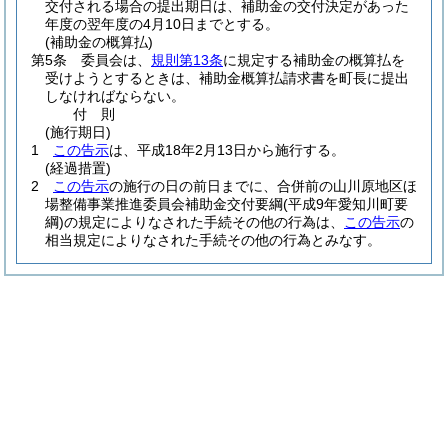
交付される場合の提出期日は、補助金の交付決定があった
年度の翌年度の4月10日までとする。
(補助金の概算払)
第5条
委員会は、
規則第13条
に規定する補助金の概算払を
受けようとするときは、補助金概算払請求書を町長に提出
しなければならない。
付
則
(施行期日)
1
この告示
は、平成18年2月13日から施行する。
(経過措置)
2
この告示
の施行の日の前日までに、合併前の山川原地区ほ
場整備事業推進委員会補助金交付要綱
(平成9年愛知川町要
綱)
の規定によりなされた手続その他の行為は、
この告示
の
相当規定によりなされた手続その他の行為とみなす。