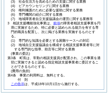
(3)
社会生活力を高めるための支援に関する業務
(4)
ピアカウンセリングに関する業務
(5)
権利擁護のために必要な援助に関する業務
(6)
専門機関の紹介に関する業務
(7)
地域障害者自立支援協議会の運営に関する業務等
3
相談支援機能強化事業は、
前項
の障害者相談支援事業を円
滑に実施するため、特に必要と認められる能力を有する専
門的職員を配置し、次に掲げる業務を実施するものとす
る。
(1)
専門的な知識を必要とする困難ケースへの対応
(2)
地域自立支援協議会を構成する相談支援事業者等に対
する専門的な指導、助言等に関する業務
(事業の委託)
第3条
町長は、常勤の相談支援員が配置され、この事業を適
切に実施できると認める指定相談支援事業者に委託するこ
とができるものとする。
(費用の負担)
第4条
事業の利用料は、無料とする。
付
則
この告示
は、平成18年10月1日から施行する。