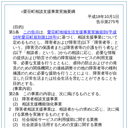
○愛荘町相談支援事業実施要綱
平成18年10月1日
告示第275号
(目的)
第1条
この告示
は、
愛荘町地域生活支援事業実施規則
(平成
18年愛荘町規則第128号)
に基づく、相談支援事業について
定めるものとし、障害者および障害児
(以下「障害者等」と
いう。)
障害児の保護者または障害者等の介護を行う者など
(以下「相談者」という。)
からの相談に応じ、必要な情報
の提供および助言その他の障害福祉サービスの利用支援
等、必要な支援を行うとともに、虐待の防止およびその発
見のための関係機関との連絡調整その他の障害者等の権利
擁護のために必要な援助を行うことにより、障害者等が自
立した日常生活または社会生活を営むことができることを
目的とする。
(事業内容)
第2条
この事業の内容は、次に掲げるものとする。
(1)
障害者相談支援事業
(2)
相談支援機能強化事業
2
障害者相談支援事業は、相談者からの求めに応じ、次に掲
げる業務を実施するものとする。
(1)
社会福祉サービスの利用援助に関する業務
(2)
社会資源を活用するための支援に関する業務