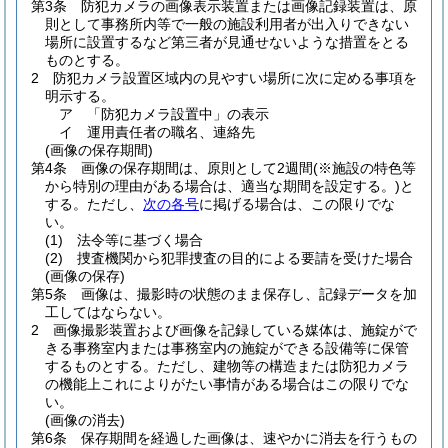
第3条
防犯カメラの画像表示装置または画像記録装置は、原
則として事務所内等で一般の施設利用者が出入りできない
場所に設置するなど第三者が見通せないような措置をとる
ものとする。
2
防犯カメラ設置区域内の見やすい場所に次に定める事項を
明示する。
ア 「防犯カメラ設置中」の表示
イ 運用責任者の職名、連絡先
(画像の保存期間)
第4条
画像の保存期間は、原則として2週間
(※施設の特色等
から特別の理由がある場合は、適当な期間を設定する。)
と
する。
ただし、
次の各号
に掲げる場合は、この限りでな
い。
(1)
法令等に基づく場合
(2)
捜査機関から犯罪捜査の目的による要請を受けた場合
(画像の保存)
第5条
画像は、撮影時の状態のまま保存し、記録データを加
工してはならない。
2
画像撮影装置および画像を記録している媒体は、施錠がで
きる事務室内または事務室内の施錠ができる設備等に保管
するものとする。
ただし、建物等の構造または防犯カメラ
の機能上これによりがたい事情がある場合はこの限りでな
い。
(画像の消去)
第6条
保存期間を経過した画像は、速やかに消去を行うもの