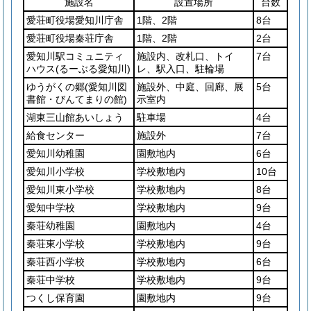
施設名
設置場所
台数
愛荘町役場愛知川庁舎
1階、2階
8台
愛荘町役場秦荘庁舎
1階、2階
2台
愛知川駅コミュニティ
施設内、改札口、トイ
7台
ハウス
(るーぶる愛知川)
レ、駅入口、駐輪場
ゆうがくの郷
(愛知川図
施設外、中庭、回廊、展
5台
書館・びんてまりの館)
示室内
湖東三山館あいしょう
駐車場
4台
給食センター
施設外
7台
愛知川幼稚園
園敷地内
6台
愛知川小学校
学校敷地内
10台
愛知川東小学校
学校敷地内
8台
愛知中学校
学校敷地内
9台
秦荘幼稚園
園敷地内
4台
秦荘東小学校
学校敷地内
9台
秦荘西小学校
学校敷地内
6台
秦荘中学校
学校敷地内
9台
つくし保育園
園敷地内
9台