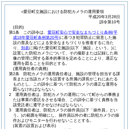
○愛荘町立施設における防犯カメラの運用要領
平成20年3月28日
訓令第10号
(目的)
第1条
この訓令は、
愛荘町安心で安全なまちづくり条例
(平
成18年愛荘町条例第20号)
に基づき犯罪防止に留意した施
設の普及などによる安全なまちづくりを推進するに当た
り、
別表
に掲げた愛荘町立施設
(以下「施設」という。)
に
設置した防犯カメラについて、その撮影または記録した画
像の管理に関する基本的事項を定めることにより、適正な
運用を図ることを目的とする。
(運用責任者の責務)
第2条
防犯カメラの運用責任者は、施設の管理を担当する課
長または当該カメラを設置する所属の課長がこれにあたる
ものとし、この訓令に基づいて防犯カメラの適正な運用を
図らなければならない。
2
運用責任者は、防犯カメラの運用について町からの事務ま
たは事業の委託をさせる場合、この訓令に基づく責務を当
該受託者に遵守させなければならない。
3
運用責任者は、防犯カメラの操作員
(以下「操作員」とい
う。)
の範囲を明確にし、操作員以外の者に防犯カメラの操
作およびモニターを行わせないこととする。
(装置の設置および表示)