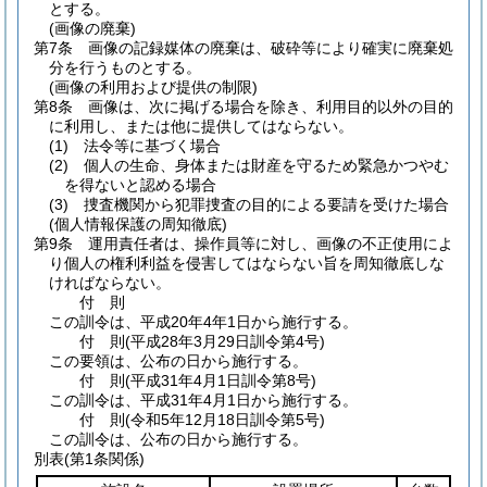
とする。
(画像の廃棄)
第7条
画像の記録媒体の廃棄は、破砕等により確実に廃棄処
分を行うものとする。
(画像の利用および提供の制限)
第8条
画像は、次に掲げる場合を除き、利用目的以外の目的
に利用し、または他に提供してはならない。
(1)
法令等に基づく場合
(2)
個人の生命、身体または財産を守るため緊急かつやむ
を得ないと認める場合
(3)
捜査機関から犯罪捜査の目的による要請を受けた場合
(個人情報保護の周知徹底)
第9条
運用責任者は、操作員等に対し、画像の不正使用によ
り個人の権利利益を侵害してはならない旨を周知徹底しな
ければならない。
付
則
この訓令は、平成20年4年1日から施行する。
付
則
(平成28年3月29日
訓令第4号)
この要領は、公布の日から施行する。
付
則
(平成31年4月1日
訓令第8号)
この訓令は、平成31年4月1日から施行する。
付
則
(令和5年12月18日
訓令第5号)
この訓令は、公布の日から施行する。
別表
(第1条関係)