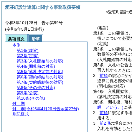
愛荘町設計違算に関する事務取扱要領
○愛荘町設計
令和3年10月28日 告示第99号
(趣旨)
(令和6年5月1日施行)
第1条
この要領は
扱いについて必要
条項目次
沿革
(定義)
本則
第2条
この要領に
第1条
(趣旨)
数量等の不整合は
第2条
(定義)
(入札開始前の対応
第3条
(入札開始前の対応)
第3条
入札の公告
第4条
(開札前の対応)
再入札するときは
第5条
(落札決定前の対応)
2
前項
の規定にか
第6条
(契約締結前の対応)
違算に係る部分の
第7条
(契約締結後の対応)
(開札前の対応)
第8条
(その他の対応)
第4条
入札開始後
第9条
(公表)
(落札決定前の対応
第10条
(その他)
第5条
開札後、落
付 則
綱」という。)
に基
付 則
(令和6年4月26日告示第27号)
2
前項
に規定する
別記様式
用する。
3
前2項
の場合にお
入札を有効とした