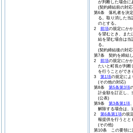
が判断した場合に
(契約締結前の対応
第6条
落札者を決
る。
取り消した当
のとする。
2
前項
の規定にか
を望むとき、また
結を望む場合は当
る。
(契約締結後の対応
第7条
契約を締結
2
前項
の規定にか
たいと町長が判断
を行うことができ
3
第1項
の規定によ
(その他の対応)
第8条
第5条第3項
計金額を訂正し、
(公表)
第9条
第3条第1項
解除する場合は、
2
第6条第1項
の規
報提供を行うとと
(その他)
第10条
この要領に