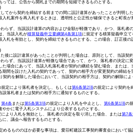
あっては、公告から開札までの期間を短縮できるものとする。
)
定してから契約を締結する前までの間に設計違算があったことが判明し
該入札案件を再入札するときは、透明性と公正性が確保できると町長が
かわらず、当該設計違算の内容および金額が軽微であり、かつ、落札者
は、当該入札が
積算疑義申立要綱第4条第1項
に規定する積算疑義申立て
該入札を有効とし、契約を締結できるものとする。
この場合、訂正後の
)
した後に設計違算があったことが判明した場合は、原則として、当該契
かわらず、当該設計違算が軽微な場合であって、かつ、落札者の決定に
した場合にあって、当該入札落札者が契約の継続を望む場合、または、
る期間を設けた入札の契約であって、契約の相手方が変更契約の締結を
り契約を解除した場合において、当該契約の相手方は、契約の解除によ
の規定により落札者を決定し、もしくは
第6条第2項
の規定により契約を
当該落札者または契約の相手方に通知するものとする。
、
第4条
または
第5条第3項
の規定により入札を中止とし、
第6条第1項
の
速やかに電子入札システムにより公表するものとする。
定により入札を無効とし、落札者の決定を取り消した場合、または
第7条
もに、議会へ報告するものとする。
定めるもののほか必要な事項は、愛荘町建設工事契約審査会において協