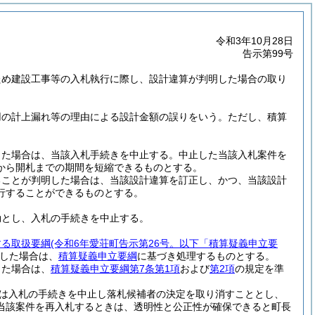
令和3年10月28日
告示第99号
ため建設工事等の入札執行に際し、設計違算が判明した場合の取り
用の計上漏れ等の理由による設計金額の誤りをいう。
ただし、積算
した場合は、当該入札手続きを中止する。
中止した当該入札案件を
から開札までの期間を短縮できるものとする。
ることが判明した場合は、当該設計違算を訂正し、かつ、当該設計
行することができるものとする。
効とし、入札の手続きを中止する。
する取扱要綱
(令和6年愛荘町告示第26号。以下「積算疑義申立要
した場合は、
積算疑義申立要綱
に基づき処理するものとする。
した場合は、
積算疑義申立要綱第7条第1項
および
第2項
の規定を準
は入札の手続きを中止し落札候補者の決定を取り消すこととし、
当該案件を再入札するときは、透明性と公正性が確保できると町長