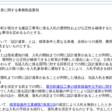
違算に関する事務取扱要領
、町が発注する建設工事等に係る入札の透明性および公正性を確保する
な事項を定めるものとする。
おいて「設計違算」とは、積算条件と異なる単価、歩掛かりの適用、費
含まないものとする。
)
または指名通知の後、入札の開始までの間に設計違算があることが判明
、透明性と公正性が確保できると町長が判断した場合にあっては、公告
かわらず、当該入札に係る質問に対する回答日までの間に設計違算があ
契約上の取り扱いを入札参加者に通知することにより、入札手続きを続
、開札までの間に設計違算があることが判明した場合は、当該入札を無
)
札者を決定する前までの間に、
愛荘町建設工事の積算疑義申立手続に関
づく入札に係る設計書の積算に係る疑義の申立てにより設計違算が判明
場合のほか、開札後、落札の決定までの間に設計違算があることが判明
いて、
積算疑義申立要綱第7条第1項
の規定により入札を無効としたとき
ときは入札の手続きを続行し、落札者を決定するものとする。
中止した