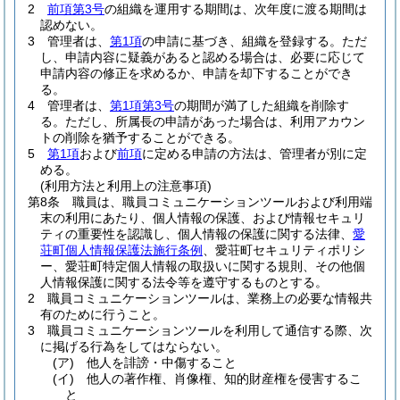
2
前項第3号
の組織を運用する期間は、次年度に渡る期間は
認めない。
3
管理者は、
第1項
の申請に基づき、組織を登録する。
ただ
し、申請内容に疑義があると認める場合は、必要に応じて
申請内容の修正を求めるか、申請を却下することができ
る。
4
管理者は、
第1項第3号
の期間が満了した組織を削除す
る。
ただし、所属長の申請があった場合は、利用アカウン
トの削除を猶予することができる。
5
第1項
および
前項
に定める申請の方法は、管理者が別に定
める。
(利用方法と利用上の注意事項)
第8条
職員は、職員コミュニケーションツールおよび利用端
末の利用にあたり、個人情報の保護、および情報セキュリ
ティの重要性を認識し、個人情報の保護に関する法律、
愛
荘町個人情報保護法施行条例
、愛荘町セキュリティポリシ
ー、愛荘町特定個人情報の取扱いに関する規則、その他個
人情報保護に関する法令等を遵守するものとする。
2
職員コミュニケーションツールは、業務上の必要な情報共
有のために行うこと。
3
職員コミュニケーションツールを利用して通信する際、次
に掲げる行為をしてはならない。
(ア)
他人を誹謗・中傷すること
(イ)
他人の著作権、肖像権、知的財産権を侵害するこ
と