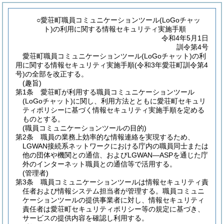
○愛荘町職員コミュニケーションツール(LoGoチャッ
ト)の利用に関する情報セキュリティ実施手順
令和4年5月1日
訓令第4号
愛荘町職員コミュニケーションツール(LoGoチャット)の利
用に関する情報セキュリティ実施手順(令和3年愛荘町訓令第4
号)の全部を改正する。
(趣旨)
第1条
愛荘町が利用する職員コミュニケーションツール
(LoGoチャット)
に関し、利用方法とともに愛荘町セキュリ
ティポリシーに基づく情報セキュリティ実施手順を定める
ものとする。
(職員コミュニケーションツールの目的)
第2条
職員の業務上効率的な情報連絡を実現するため、
LGWAN接続系ネットワークにおける庁内の職員同士または
他の団体や機関との通信、およびLGWAN―ASPを通じた庁
外のインターネット職員との通信等で活用する。
(管理者)
第3条
職員コミュニケーションツールは情報セキュリティ責
任者および情報システム担当者が管理する。
職員コミュニ
ケーションツールの提供事業者に対し、情報セキュリティ
責任者は愛荘町セキュリティポリシー等の規定に基づき、
サービスの提供内容を確認し利用する。