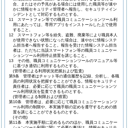
合、またはその予兆がある場合には使用した職員等が速や
かに情報セキュリティ管理者へ報告し、セキュリティイン
シデントとして対応するものとする。
11
スマートフォン等での職員コミュニケーションツール利
用にあたっては、専用アプリをインストールした上で使用
すること。
12
スマートフォン等を紛失、盗難、廃棄等により職員本人
が使用できない状態になった場合は、速やかに情報システ
ム担当者へ報告すること。
報告を受けた情報システム担当
者は、ただちに当該スマートフォン等の職員コミュニケー
ションツール利用停止措置を講じること。
13
その他、職員コミュニケーションツールのマニュアル等
に基づき適切に利用するものとする。
(管理者による利用状況把握および監査)
第9条
管理者はチャット等の通信履歴を記録、分析し、各職
員の利用状況を把握することができる。
情報セキュリティ
責任者は、必要に応じて職員の職員コミュニケーションツ
ール利用状況を監査できるものとする。
(管理者による制限および措置)
第10条
管理者は、必要に応じて職員コミュニケーションツ
ール利用の制限や、本実施手順の定めを遵守するための措
置を講じることができるものとする。
(その他)
第11条
本実施手順に定めるもののほか、職員コミュニケー
ションツール利用に関して必要な事項は、情報セキュリテ