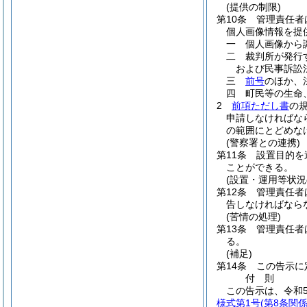
(提供の制限)
第10条
管理責任者
個人画像情報を提
一
個人画像から
二
裁判所が発行
および民事訴訟
三
前号
のほか、
四
町民等の生命
2
前項ただし書
の
申請しなければな
の範囲にとどめな
(警察署との連携)
第11条
設置目的を
ことができる。
(設置・運用等状況
第12条
管理責任者
告しなければなら
(苦情の処理)
第13条
管理責任者
る。
(補足)
第14条
この告示に
付
則
この告示は、令和
様式第1号
(第8条関係