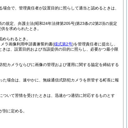
る場合で、管理責任者が設置目的に照らして適当と認めるときは、
2項の規定、弁護士法
(昭和24年法律第205号)
第23条の2第2項の規定
提供を求められたとき。
認められるとき。
カメラ画像利用申請書兼誓約書
(
様式第2号
)
を管理責任者に提出し、
ときは、設置目的および当該提供の目的に照らし、必要かつ最小限
防犯カメラならびに画像の管理および運用に関する協定を締結する
った場合は、速やかに、無線通信式防犯カメラを所管する町長に報
について苦情を受けたときは、迅速かつ適切に対応するものとす
が別に定める。