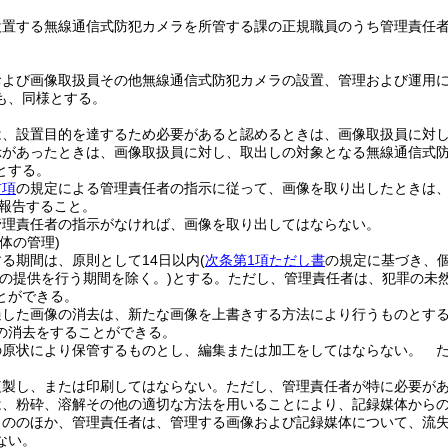
設置する無線通信式防犯カメラを所管する課の正規職員のうち管理責任
および画像取扱員その他無線通信式防犯カメラの設置、管理および運用
も、同様とする。
は、設置目的を達するため必要があると認めるときは、画像取扱員に対
示があったときは、画像取扱員に対し、取出しの対象となる無線通信式
とする。
前項
の規定による管理責任者の指示に従って、画像を取り出したときは
報告すること。
管理責任者の指示がなければ、画像を取り出してはならない。
体の管理)
る期間は、原則として14日以内
(
次条第1項ただし書
の規定に基づき、
の提供を行う期間を除く。)
とする。
ただし、管理責任者は、犯罪の未
とができる。
過した画像の消去は、新たな画像を上書きする方法により行うものとす
の消去をすることができる。
の原状により保管するものとし、編集または加工をしてはならない。
た
複製し、または印刷してはならない。
ただし、管理責任者が特に必要が
は、粉砕、溶解その他の適切な方法を用いることにより、記録媒体から
もののほか、管理責任者は、管理する画像および記録媒体について、流
ない。