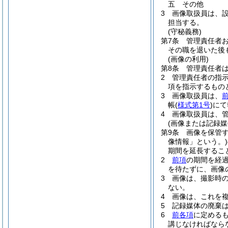
五
その他
3
画像取扱員は、
担当する。
(守秘義務)
第7条
管理責任者
その職を退いた後
(画像の利用)
第8条
管理責任者
2
管理責任者の指
項を指示するもの
3
画像取扱員は、
帳
(
様式第1号
)
にて
4
画像取扱員は、
(画像または記録媒
第9条
画像を保管す
像情報」という。)
期間を延長するこ
2
前項
の期間を経
を待たずに、画像
3
画像は、撮影時
ない。
4
画像は、これを
5
記録媒体の廃棄
6
前各項
に定める
講じなければなら