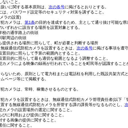
しないこと。
取扱いに関する基本原則は、
次の各号
に掲げるとおりとする。
には、パスワード設定等のセキュリティ対策を講ずること。
メラの設置)
防犯カメラは、
第1条
の目的を達成するため、主として通り抜け可能な県
のいずれかに該当する場所を設置対象とする。
学校の通学路上の街頭
川駅周辺の街頭
ら提供される場所に照らして、町が必要と判断する場所
り無線通信式防犯カメラを設置するときは、
次の各号
に掲げる事項を遵
設置目的に照らして予算の範囲内とすること。
設置目的に照らして最も適切な範囲となるよう調整すること。
犯カメラによる映像の録画が行われていることを町民等が認識すること
ならないため、原則として電力柱または電話柱を利用した既設共架方式
ームページ等にて掲載する。
防犯カメラは、常時、稼働させるものとする。
防犯カメラを設置するときは、無線通信式防犯カメラ管理責任者
(以下「
設置する無線通信式防犯カメラを所管する課の課長等がなるものとし、
犯カメラの設置場所の選定に関すること。
らびに利用および提供に関すること。
対する画像の提供に関すること。
選任に関すること。