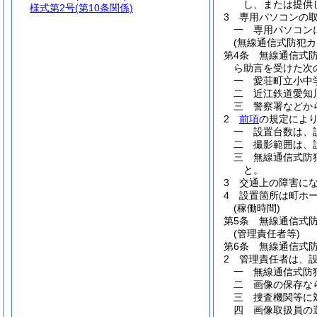
し、または提供
様式第2号
(第10条関係)
3
専用パソコンの
一
専用パソコン
(無線通信式防犯カ
第4条
無線通信式
ら助言を受けた次
一
愛荘町立小中
二
近江鉄道愛知
三
警察署などか
2
前項
の規定によ
一
設置台数は、
二
撮影範囲は、
三
無線通信式防
と。
3
交通上の障害に
4
設置箇所は町ホ
(稼働時間)
第5条
無線通信式
(管理責任者等)
第6条
無線通信式
2
管理責任者は、
一
無線通信式防
二
画像の保存な
三
捜査機関等に
四
画像取扱員の