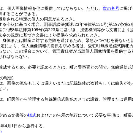
は、個人画像情報を他に提供してはならない。
ただし、
次の各号
に掲げ
供することができる。
識別される特定の個人の同意があるとき。
する令状に基づく場合、刑事訴訟法
(昭和23年法律第131号)
第197条第
法
(平成8年法律第109号)
第223条に基づき、捜査機関等から文書により
法令の規定に基づき文書により提供を求められたとき。
、身体または財産に対する危険を避けるため、緊急かつやむを得ないと
規定により、個人画像情報の提供を求める者は、愛荘町無線通信式防犯
らない。
この場合において、管理責任者が当該個人画像情報を提供する
ければならない。
達成するため、必要と認めるときは、町と警察署との間で、無線通信式
の報告)
は、画像の流失もしくは漏えいまたは記録媒体の盗難もしくは紛失があ
ない。
は、町民等から管理する無線通信式防犯カメラの設置、管理または運用
定める文書等の
様式
およびこの告示の施行について必要な事項は、町長
5年4月1日から施行する。
)