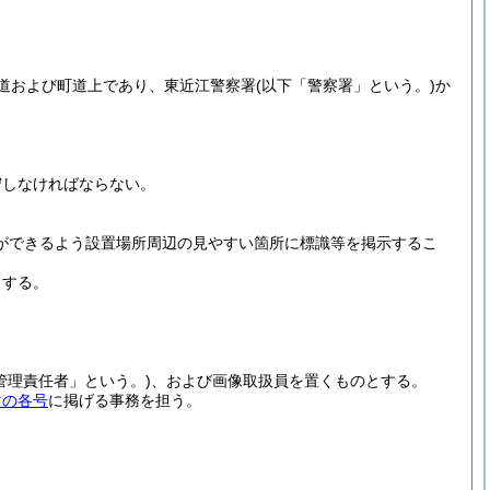
道および町道上であり、東近江警察署
(以下「警察署」という。)
か
守しなければならない。
ができるよう設置場所周辺の見やすい箇所に標識等を掲示するこ
とする。
管理責任者」という。)
、および画像取扱員を置くものとする。
次の各号
に掲げる事務を担う。