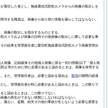
者が選任した者とし、無線通信式防犯カメラからの画像の取出しを
に関与する職員は、画像から知り得た情報を漏らしてはならない。
し、画像の取出しを指示するものとする。
防犯カメラおよび画像の日時その他画像の取出しに際して必要な事
、その結果を管理責任者に愛荘町無線通信式防犯カメラ画像管理台
個人画像、記録媒体その他個人画像に係る一切の情報
(以下「個人画
然防止等のために特に必要があると認めるときは、画像を保管する
る。
また、管理責任者は、必要と認める場合は、
前項
の期間の経過
だし、管理責任者が特に必要があると認めるときは、この限りで
あると認めるときは、この限りでない。
の画像の再生ができない状態にしなければならない。
失、漏えい、盗難、紛失その他の事故が生じないよう必要な措置を