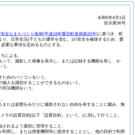
令和5年4月1日
告示第36号
で安全なまちづくり条例
(平成18年愛荘町条例第20号)
に基づき、町
より、日常生活
(子どもの通学を含む。)
の安全を確保するため、愛
、必要な事項を定めるものとする。
ころによる。
あって、撮影した画像を表示し、または記録する機能を有し、か
いう。
すためのパソコンをいう。
の個人を識別することができるものをいう。
の司法機関をいう。
る。
うまたは姿態をみだりに撮影されない自由を有することに鑑み、無
カメラの設置目的
(以下「設置目的」という。)
に則して行うこと。
録されるよう適切に管理すること。
が利用し、または捜査機関等に提供することとし、他の目的で利用