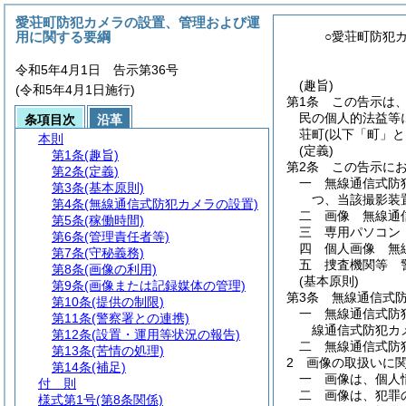
愛荘町防犯カメラの設置、管理および運
用に関する要綱
○愛荘町防犯
令和5年4月1日 告示第36号
(趣旨)
(令和5年4月1日施行)
第1条
この告示は
民の個人的法益等
条項目次
沿革
荘町
(以下「町」と
本則
(定義)
第1条
(趣旨)
第2条
この告示に
第2条
(定義)
一
無線通信式防
第3条
(基本原則)
つ、当該撮影装
第4条
(無線通信式防犯カメラの設置)
二
画像 無線通
第5条
(稼働時間)
三
専用パソコン
第6条
(管理責任者等)
四
個人画像 無
第7条
(守秘義務)
五
捜査機関等 
第8条
(画像の利用)
(基本原則)
第9条
(画像または記録媒体の管理)
第3条
無線通信式
第10条
(提供の制限)
一
無線通信式防
第11条
(警察署との連携)
線通信式防犯カ
第12条
(設置・運用等状況の報告)
二
無線通信式防
第13条
(苦情の処理)
2
画像の取扱いに
第14条
(補足)
一
画像は、個人
付 則
二
画像は、犯罪
様式第1号
(第8条関係)