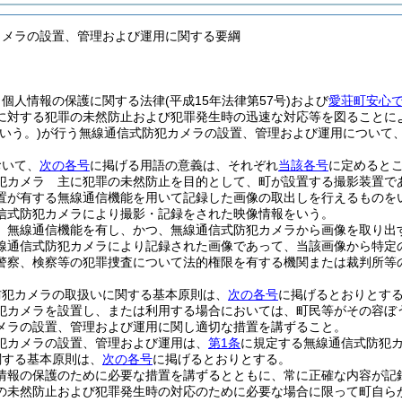
カメラの設置、管理および運用に関する要綱
、個人情報の保護に関する法律
(平成15年法律第57号)
および
愛荘町安心
に対する犯罪の未然防止および犯罪発生時の迅速な対応等を図ることに
いう。)
が行う無線通信式防犯カメラの設置、管理および運用について
おいて、
次の各号
に掲げる用語の意義は、それぞれ
当該各号
に定めると
犯カメラ 主に犯罪の未然防止を目的として、町が設置する撮影装置で
置が有する無線通信機能を用いて記録した画像の取出しを行えるものを
信式防犯カメラにより撮影・記録をされた映像情報をいう。
 無線通信機能を有し、かつ、無線通信式防犯カメラから画像を取り出
線通信式防犯カメラにより記録された画像であって、当該画像から特定
警察、検察等の犯罪捜査について法的権限を有する機関または裁判所等
防犯カメラの取扱いに関する基本原則は、
次の各号
に掲げるとおりとす
犯カメラを設置し、または利用する場合においては、町民等がその容ぼ
メラの設置、管理および運用に関し適切な措置を講ずること。
犯カメラの設置、管理および運用は、
第1条
に規定する無線通信式防犯
関する基本原則は、
次の各号
に掲げるとおりとする。
情報の保護のために必要な措置を講ずるとともに、常に正確な内容が記
の未然防止および犯罪発生時の対応のために必要な場合に限って町自ら