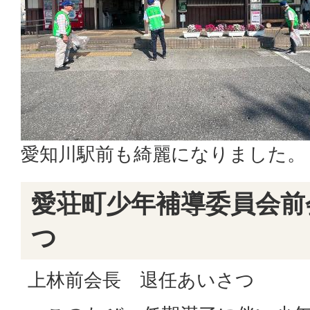
愛知川駅前も綺麗になりました。
愛荘町少年補導委員会前
つ
上林前会長 退任あいさつ