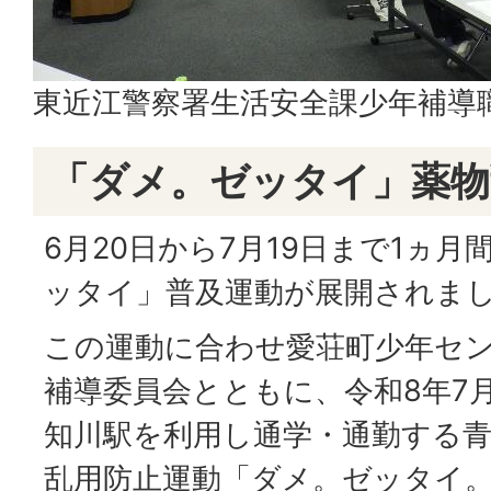
東近江警察署生活安全課少年補導
「ダメ。ゼッタイ」薬物
6月20日から7月19日まで1ヵ
ッタイ」普及運動が展開されま
この運動に合わせ愛荘町少年セ
補導委員会とともに、令和8年7
知川駅を利用し通学・通勤する
乱用防止運動「ダメ。ゼッタイ