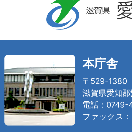
本庁舎
〒529-138
滋賀県愛知郡
電話：0749-4
ファックス：07