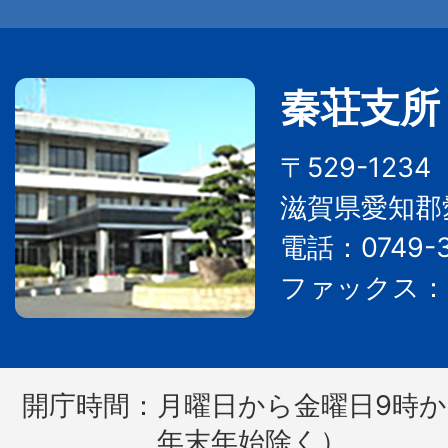
秦荘支所
〒529-123
滋賀県愛知郡
電話：0749-3
ファックス：07
開庁時間：
月曜日から金曜日9時か
年末年始除く）