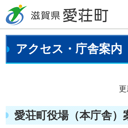
アクセス・庁舎案内
更
愛荘町役場（本庁舎）