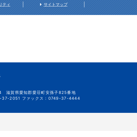
リティ
サイトマップ
所
34
滋賀県愛知郡愛荘町安孫子825番地
37-2051
ファックス：0749-37-4444
）