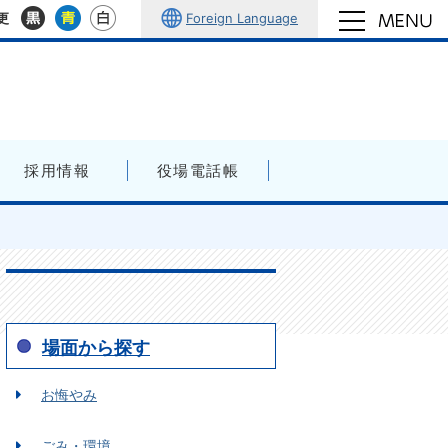
Foreign Language
更
採用情報
役場電話帳
場面から探す
お悔やみ
ごみ・環境