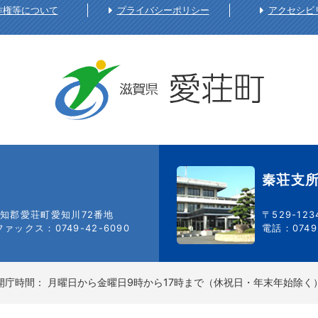
作権等について
プライバシーポリシー
アクセシビ
秦荘支
知郡愛荘町愛知川72番地
〒529-12
ファックス：0749-42-6090
電話：0749-
開庁時間：
月曜日から金曜日9時から17時まで（休祝日・年末年始除く