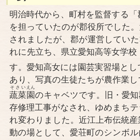
明治時代から、町村を監督する「
を担っていたのが郡役所でした。
されましたが、郡が運営していた
れに先立ち、県立愛知高等女学校
す。愛知高女には園芸実習場とし
あり、写真の生徒たちが農作業し
そさい
えん
蔬菜
園
のキャベツです。旧・愛知郡
存修理工事がなされ、ゆめまちテ
れ変わりました。近江上布伝統産
動の場として、愛荘町のシンボル