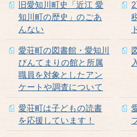
旧愛知川町史「近江 愛
知川町の歴史」のごあ
んない
愛荘町の図書館・愛知川
びんてまりの館と所属
職員を対象としたアン
ケートや調査について
愛荘町は子どもの読書
を応援しています！