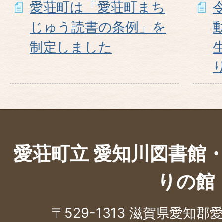
愛荘町は「愛荘町まち
じゅう読書の条例」を
制定しました
愛荘町立 愛知川図書館
りの館
〒529-1313 滋賀県愛知郡