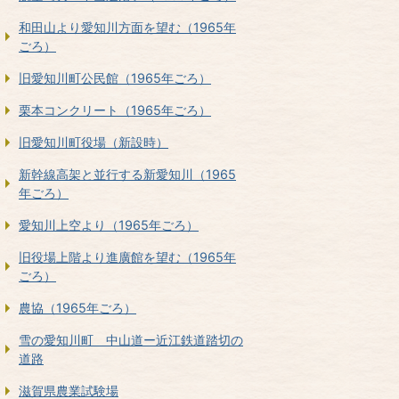
和田山より愛知川方面を望む（1965年
ごろ）
旧愛知川町公民館（1965年ごろ）
栗本コンクリート（1965年ごろ）
旧愛知川町役場（新設時）
新幹線高架と並行する新愛知川（1965
年ごろ）
愛知川上空より（1965年ごろ）
旧役場上階より進廣館を望む（1965年
ごろ）
農協（1965年ごろ）
雪の愛知川町 中山道ー近江鉄道踏切の
道路
滋賀県農業試験場