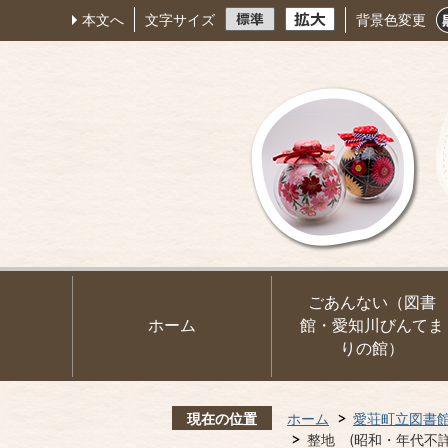
本文へ
文字サイズ
背景色変更
ごあんない（図書
ホーム
館・愛知川びんてま
りの館）
現在の位置
ホーム
愛荘町立図書
整地 (昭和・年代不