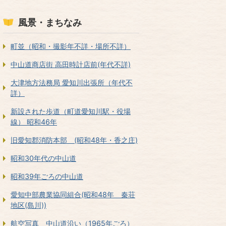
風景・まちなみ
町並（昭和・撮影年不詳・場所不詳）
中山道商店街 高田時計店前(年代不詳)
大津地方法務局 愛知川出張所（年代不
詳）
新設された歩道（町道愛知川駅・役場
線） 昭和46年
旧愛知郡消防本部 (昭和48年・香之庄)
昭和30年代の中山道
昭和39年ごろの中山道
愛知中部農業協同組合(昭和48年 秦荘
地区(島川))
航空写真 中山道沿い（1965年ごろ）