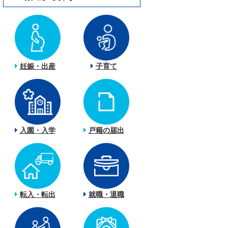
妊娠・出産
子育て
入園・入学
戸籍の届出
転入・転出
就職・退職