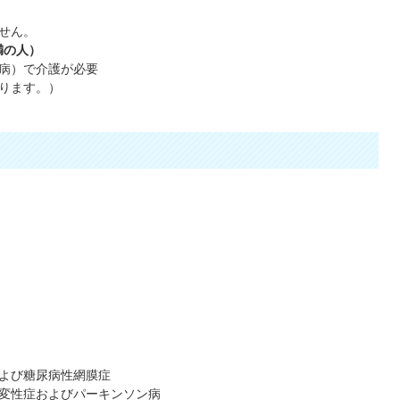
せん。
満の人）
病）で介護が必要
ります。）
よび糖尿病性網膜症
変性症およびパーキンソン病