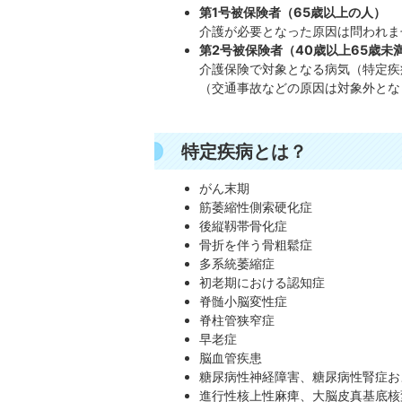
第1号被保険者（65歳以上の人）
介護が必要となった原因は問われま
第2号被保険者（40歳以上65歳未
介護保険で対象となる病気（特定疾
（交通事故などの原因は対象外とな
特定疾病とは？
がん末期
筋萎縮性側索硬化症
後縦靱帯骨化症
骨折を伴う骨粗鬆症
多系統萎縮症
初老期における認知症
脊髄小脳変性症
脊柱管狭窄症
早老症
脳血管疾患
糖尿病性神経障害、糖尿病性腎症お
進行性核上性麻痺、大脳皮真基底核