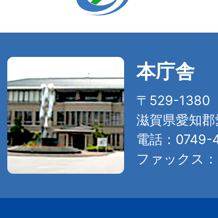
本庁舎
〒529-138
滋賀県愛知郡
電話：0749-4
ファックス：07