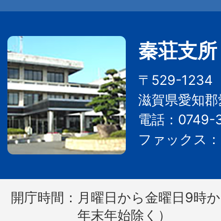
秦荘支所
〒529-123
滋賀県愛知郡
電話：0749-3
ファックス：07
開庁時間：
月曜日から金曜日9時か
年末年始除く）