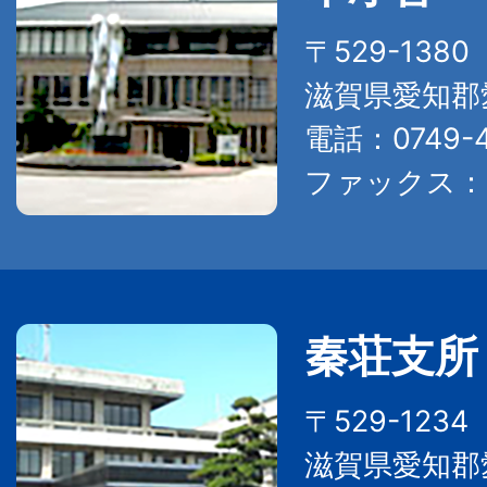
〒529-138
滋賀県愛知郡
電話：0749-4
ファックス：07
秦荘支所
〒529-123
滋賀県愛知郡