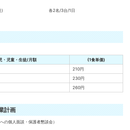
運株式会社) 各2名/3台/1日
児・児童・生徒/月額
(1食単価)
210円
230円
260円
業計画
への個人面談・保護者懇談会）