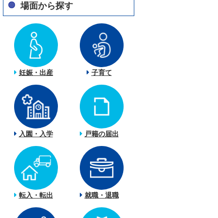
場面から探す
妊娠・出産
子育て
入園・入学
戸籍の届出
転入・転出
就職・退職