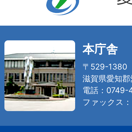
本庁舎
〒529-138
滋賀県愛知郡
電話：0749-4
ファックス：07