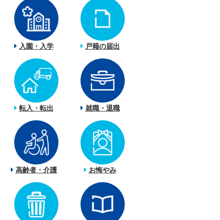
入園・入学
戸籍の届出
転入・転出
就職・退職
高齢者・介護
お悔やみ