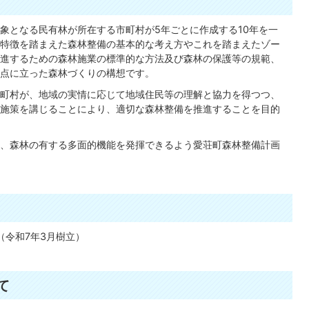
象となる民有林が所在する市町村が5年ごとに作成する10年を一
特徴を踏まえた森林整備の基本的な考え方やこれを踏まえたゾー
進するための森林施業の標準的な方法及び森林の保護等の規範、
点に立った森林づくりの構想です。
町村が、地域の実情に応じて地域住民等の理解と協力を得つつ、
施策を講じることにより、適切な森林整備を推進することを目的
、森林の有する多面的機能を発揮できるよう愛荘町森林整備計画
で（令和7年3月樹立）
て