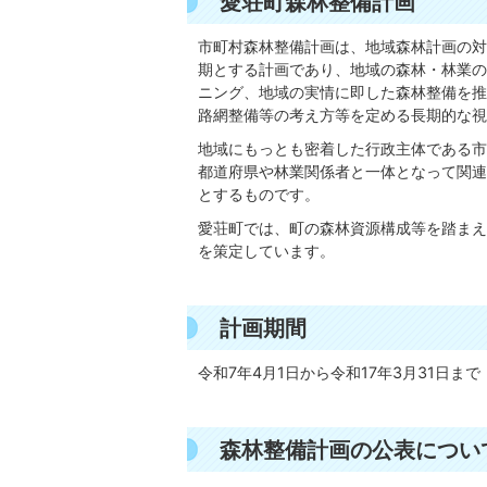
愛荘町森林整備計画
市町村森林整備計画は、地域森林計画の対
期とする計画であり、地域の森林・林業の
ニング、地域の実情に即した森林整備を推
路網整備等の考え方等を定める長期的な視
地域にもっとも密着した行政主体である市
都道府県や林業関係者と一体となって関連
とするものです。
愛荘町では、町の森林資源構成等を踏まえ
を策定しています。
計画期間
令和7年4月1日から令和17年3月31日ま
森林整備計画の公表につい