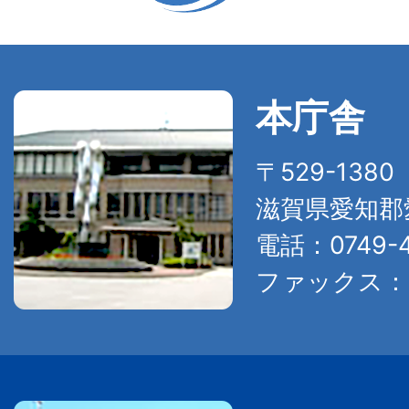
本庁舎
〒529-138
滋賀県愛知郡
電話：0749-4
ファックス：07