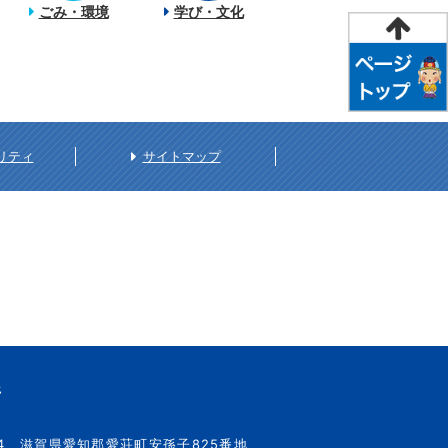
ごみ・環境
学び・文化
リティ
サイトマップ
所
34
滋賀県愛知郡愛荘町安孫子825番地