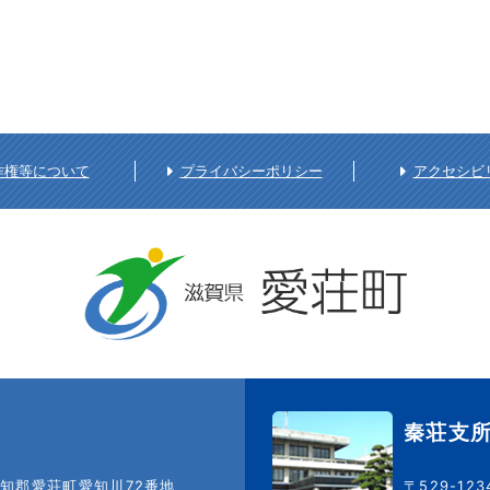
作権等について
プライバシーポリシー
アクセシビ
秦荘支
知郡愛荘町愛知川72番地
〒529-12