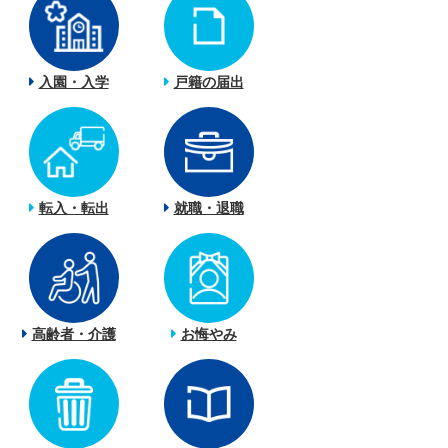
入園・入学
戸籍の届出
転入・転出
就職・退職
高齢者・介護
お悔やみ