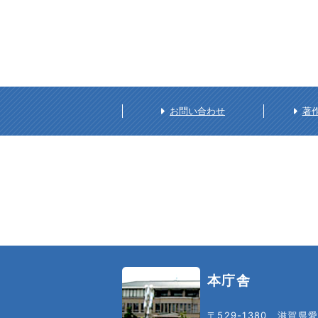
お問い合わせ
著
本庁舎
〒529-1380
滋賀県愛