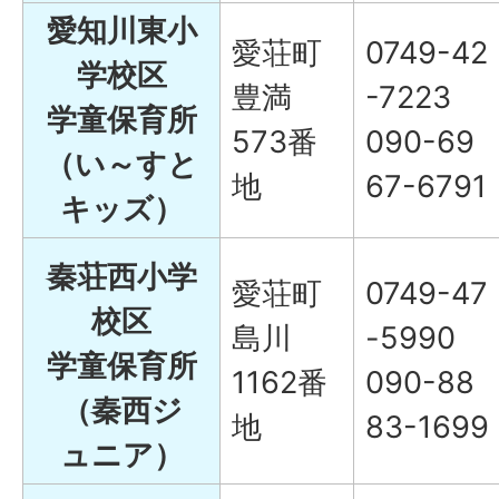
愛知川東小
愛荘町
0749-42
学校区
豊満
-7223
学童保育所
573番
090-69
（い～すと
地
67-6791
キッズ）
秦荘西小学
愛荘町
0749-47
校区
島川
-5990
学童保育所
1162番
090-88
（秦西ジ
地
83-1699
ュニア）