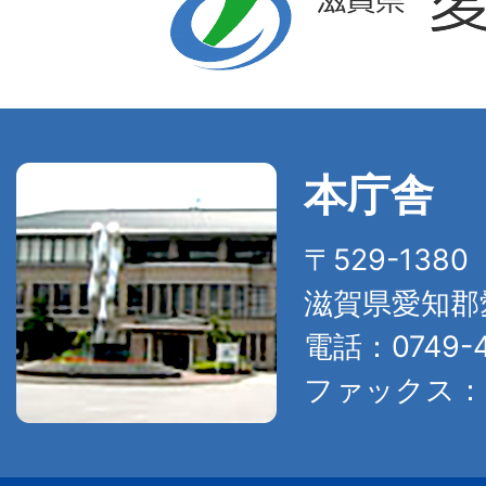
本庁舎
〒529-138
滋賀県愛知郡
電話：0749-4
ファックス：07