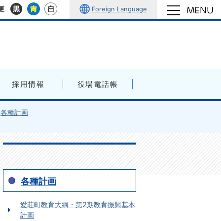
Foreign Language
更
採用情報
役場電話帳
各種計画
各種計画
愛荘町教育大綱・第2期教育振興基本
計画