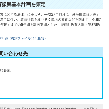
育振興基本計画を策定
に関する法律」に基づき、平成27年11月に「愛荘町教育大綱」
満了に伴い、教育行政を取り巻く環境の変化などを踏まえ、令和7
029年度）までの5年間を計画期間とした「愛荘町教育大綱・第3期教
(PDFファイル: 14.1MB)
問い合わせ先
72番地
覧するには「Adobe Reader（Acrobat Reader）」が必要で