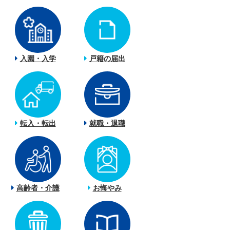
入園・入学
戸籍の届出
転入・転出
就職・退職
高齢者・介護
お悔やみ