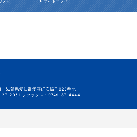
リティ
サイトマップ
所
34
滋賀県愛知郡愛荘町安孫子825番地
37-2051
ファックス：0749-37-4444
）