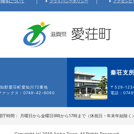
作権等について
プライバシーポリシー
アクセシビ
秦荘支
知郡愛荘町愛知川72番地
〒529-12
ファックス：0749-42-6090
電話：0749-
開庁時間：
月曜日から金曜日9時から17時まで（休祝日・年末年始除く
Copyright (c) 2019 Aisho Town. All Rights Reserved.