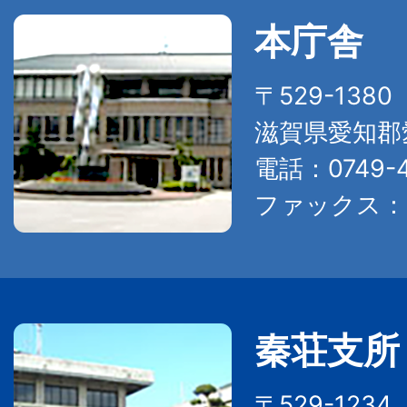
本庁舎
〒529-138
滋賀県愛知郡
電話：0749-4
ファックス：07
秦荘支所
〒529-123