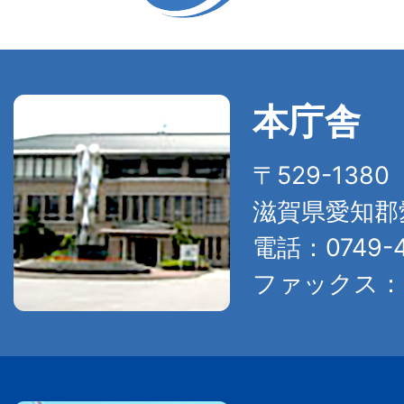
本庁舎
〒529-138
滋賀県愛知郡
電話：0749-4
ファックス：07