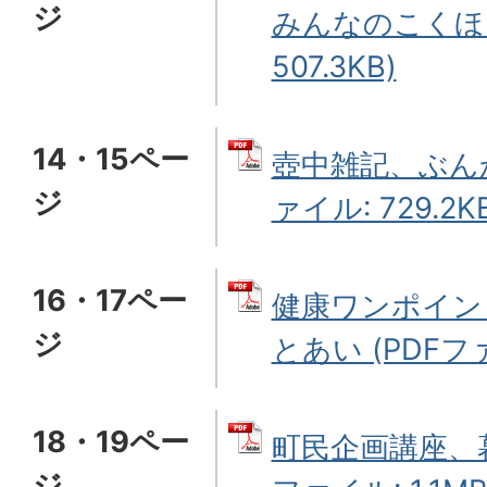
ジ
みんなのこくほ 
507.3KB)
14・15ペー
壺中雑記、ぶんか
ジ
ァイル: 729.2K
16・17ペー
健康ワンポイン
ジ
とあい (PDFファ
18・19ペー
町民企画講座、暮
ジ