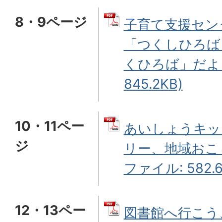
8・9ページ
子育て支援セン
「つくしひろば
くひろば」だより
845.2KB)
10・11ペー
あいしょうキッ
ジ
リー、地域おこし
ファイル: 582.6
12・13ペー
図書館へ行こう