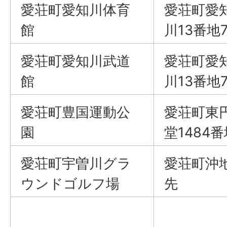
愛荘町愛知川体育
愛荘町愛
館
川13番地
愛荘町愛知川武道
愛荘町愛
館
川13番地
愛荘町豊国運動公
愛荘町東
園
堂1484
愛荘町宇曽川グラ
愛荘町沖
ウンドゴルフ場
先