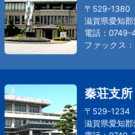
〒529-138
滋賀県愛知郡
電話：0749-4
ファックス：07
秦荘支所
〒529-123
滋賀県愛知郡