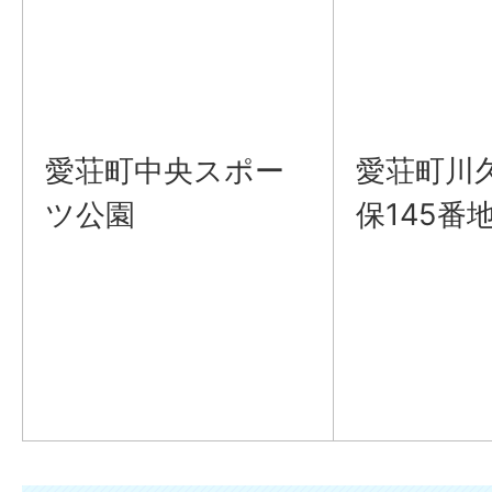
愛荘町中央スポー
愛荘町川
ツ公園
保145番