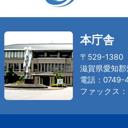
本庁舎
〒529-138
滋賀県愛知郡
電話：0749-4
ファックス：07