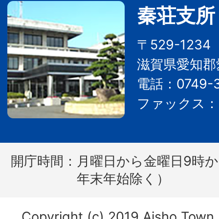
秦荘支所
〒529-123
滋賀県愛知郡
電話：0749-3
ファックス：07
開庁時間：
月曜日から金曜日9時か
年末年始除く）
Copyright (c) 2019 Aisho Town. 