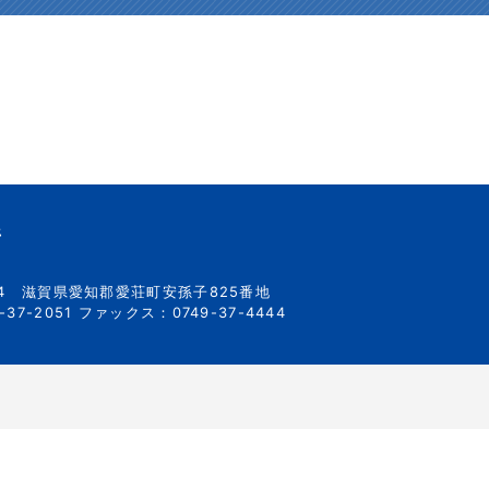
所
34
滋賀県愛知郡愛荘町安孫子825番地
37-2051
ファックス：0749-37-4444
）