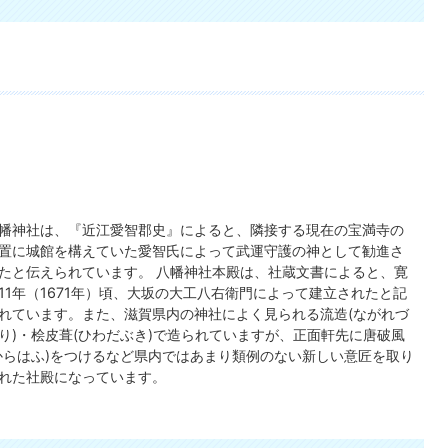
幡神社は、『近江愛智郡史』によると、隣接する現在の宝満寺の
置に城館を構えていた愛智氏によって武運守護の神として勧進さ
たと伝えられています。 八幡神社本殿は、社蔵文書によると、寛
11年（1671年）頃、大坂の大工八右衛門によって建立されたと記
れています。また、滋賀県内の神社によく見られる流造(ながれづ
り)・桧皮葺(ひわだぶき)で造られていますが、正面軒先に唐破風
からはふ)をつけるなど県内ではあまり類例のない新しい意匠を取り
れた社殿になっています。