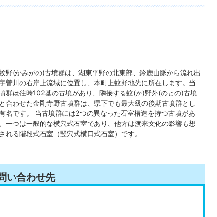
蚊野(かみがの)古墳群は、湖東平野の北東部、鈴鹿山脈から流れ出
宇曽川の右岸上流域に位置し、本町上蚊野地先に所在します。当
墳群は往時102基の古墳があり、隣接する蚊(か)野外(のとの)古墳
と合わせた金剛寺野古墳群は、県下でも最大級の後期古墳群とし
有名です。 当古墳群には2つの異なった石室構造を持つ古墳があ
、一つは一般的な横穴式石室であり、他方は渡来文化の影響も想
される階段式石室（竪穴式横口式石室）です。
問い合わせ先