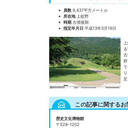
員数
9,437平方メートル
所在地
上蚊野
時期
古墳後期
指定年月日
平成13年3月19日
上
る
古
群
て
り
定
この記事に関するお
歴史文化博物館
〒529-1202