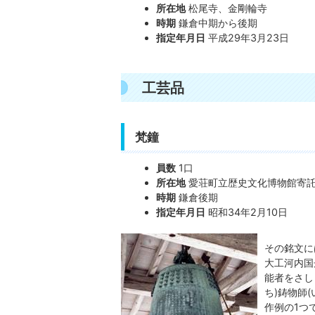
所在地
松尾寺、金剛輪寺
時期
鎌倉中期から後期
指定年月日
平成29年3月23日
工芸品
梵鐘
員数
1口
所在地
愛荘町立歴史文化博物館寄
時期
鎌倉後期
指定年月日
昭和34年2月10日
その銘文に
大工河内国
能者をさし
ち)鋳物師
作例の1つ