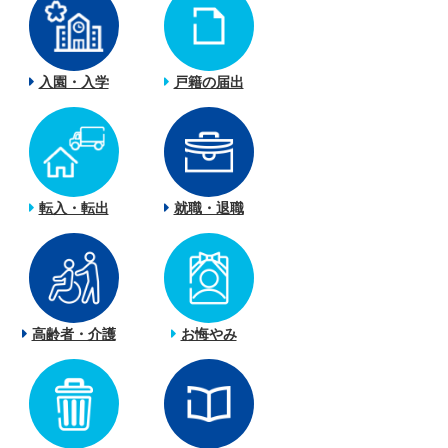
入園・入学
戸籍の届出
転入・転出
就職・退職
高齢者・介護
お悔やみ