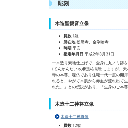
彫刻
木造聖観音立像
員数
1躯
所在地
松尾寺、金剛輪寺
時期
平安
指定年月日
平成2年3月31日
一木造り素地仕上げで、全身に丸ノミ跡を
(てんかんだい)の概形を彫出しますが、天衣
寺の本尊。秘仏であり住職一代一度の開扉
れると、やがて木肌から赤血が流れ出て生
れた。」との伝説があり、「生身のご本尊
木造十二神将立像
木造十二神将像
員数
12躯