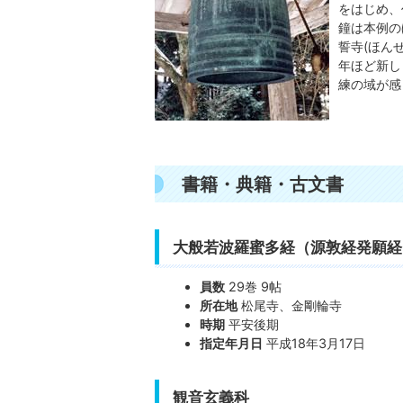
をはじめ、
鐘は本例の
誓寺(ほん
年ほど新し
練の域が感
書籍・典籍・古文書
大般若波羅蜜多経（源敦経発願経
員数
29巻 9帖
所在地
松尾寺、金剛輪寺
時期
平安後期
指定年月日
平成18年3月17日
観音玄義科