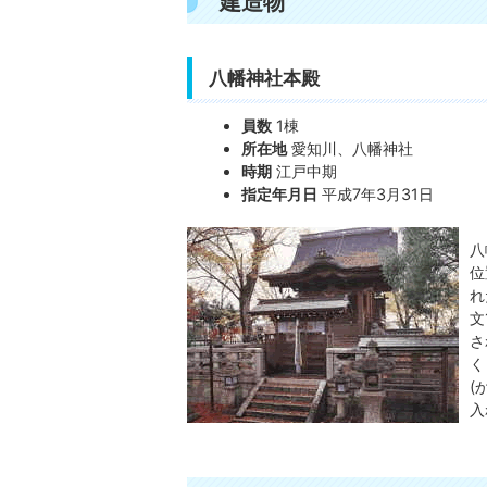
建造物
八幡神社本殿
員数
1棟
所在地
愛知川、八幡神社
時期
江戸中期
指定年月日
平成7年3月31日
八
位
れ
文
さ
く
(
入