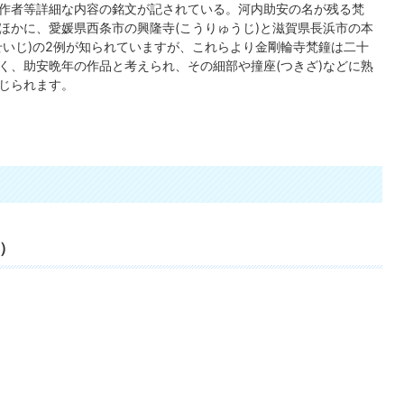
作者等詳細な内容の銘文が記されている。河内助安の名が残る梵
ほかに、愛媛県西条市の興隆寺(こうりゅうじ)と滋賀県長浜市の本
せいじ)の2例が知られていますが、これらより金剛輪寺梵鐘は二十
く、助安晩年の作品と考えられ、その細部や撞座(つきざ)などに熟
じられます。
）