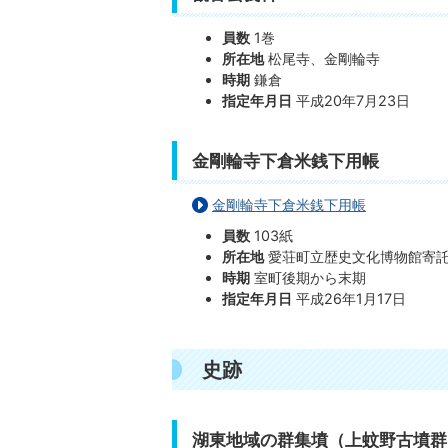
員数
1巻
所在地
松尾寺、金剛輪寺
時期
鎌倉
指定年月日
平成20年7月23日
金剛輪寺下倉米銭下用帳
金剛輪寺下倉米銭下用帳
員数
103紙
所在地
愛荘町立歴史文化博物館寄
時期
室町後期から末期
指定年月日
平成26年1月17日
史跡
湖東地域の群集墳（上蚊野古墳群