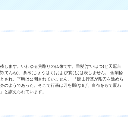
残します。いわゆる荒彫りの仏像です。垂髪(すいはつ)と天冠台
(てんね)、条帛(じょうはく)および裳(も)は表しません。 金剛輪
とされ、平時は公開されていません。 「開山行基が彫刀を進めら
身のようであった。そこで行基は刀を擲(な)げ、白布をもて覆わ
」と讃えられています。