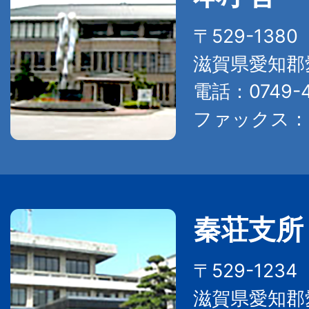
〒529-138
滋賀県愛知郡
電話：0749-4
ファックス：07
秦荘支所
〒529-123
滋賀県愛知郡